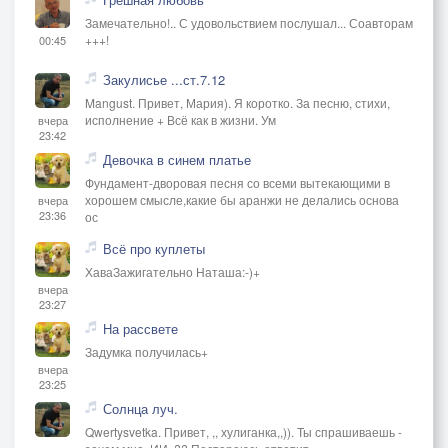
Замечательно!.. С удовольствием послушал... Соавторам
+++!
00:45
Закулисье ...ст.7.12
Mangust. Привет, Мария). Я коротко. За песню, стихи,
исполнение + Всё как в жизни. Ум
вчера
23:42
Девочка в синем платье
Фундамент-дворовая песня со всеми вытекающими в
хорошем смысле,какие бы аранжи не делались основа
вчера
23:36
ос
Всё про куплеты
ХаваЗажигательно Наташа:-)+
вчера
23:27
На рассвете
Задумка получилась+
вчера
23:25
Солнца луч.
Qwertysvetka. Привет, ,, хулиганка,,)). Ты спрашиваешь -