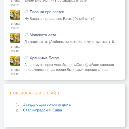
зачем мне, ИИ..?? Постараюсь ответит
вчера
23:22
Песенка про поэтов
Ну Ваще,шедеврально Вася:-)!Улыбнул!+9
вчера
23:22
Маловато лета
Да,жарковато:-)Любишь ты лето Коля,чувствуется:-)+8
вчера
23:16
Хранимые Богом
А почему ж через мостИк,а не мОстик)даблом сделали
голос через ии...да вроде Вы и сами хорошо справл
вчера
23:12
ПОЛЬЗОВАТЕЛИ ОНЛАЙН
Заведующий зоной отдыха
Сталинградский Саша