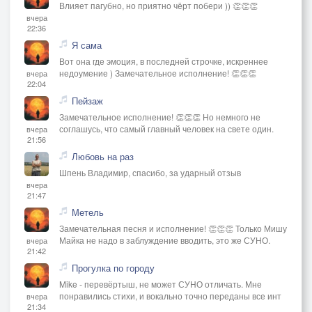
Влияет пагубно, но приятно чёрт побери )) 👏👏👏
вчера
22:36
Я сама
Вот она где эмоция, в последней строчке, искреннее
недоумение ) Замечательное исполнение! 👏👏👏
вчера
22:04
Пейзаж
Замечательное исполнение! 👏👏👏 Но немного не
соглашусь, что самый главный человек на свете один.
вчера
21:56
Любовь на раз
Шпень Владимир, спасибо, за ударный отзыв
вчера
21:47
Метель
Замечательная песня и исполнение! 👏👏👏 Только Мишу
Майка не надо в заблуждение вводить, это же СУНО.
вчера
21:42
Прогулка по городу
Mike - перевёртыш, не может СУНО отличать. Мне
понравились стихи, и вокально точно переданы все инт
вчера
21:34