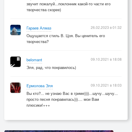
звучит пожалуй...поклонник какой-то части его
творчества скорее)
26.02.2023 в 01:32
Гараев Алмаз
Ощущается стиль В. Цоя. Вы ценитель его
творчества?
09.10.2021 в 18:08
belomant
Эля, рад, что понравилось)
09.10.2021 в 18:03
Ермолова Эля
Вы кто?... не узнаю Вас в гриме))))...шучу...шучу...
просто песня понравилась))).... мои Вам
плюсики!+++