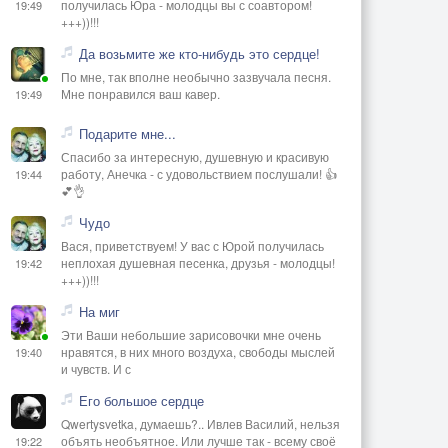
получилась Юра - молодцы вы с соавтором!
19:49
+++))!!!
Да возьмите же кто-нибудь это сердце!
По мне, так вполне необычно зазвучала песня.
Мне понравился ваш кавер.
19:49
Подарите мне...
Спасибо за интересную, душевную и красивую
работу, Анечка - с удовольствием послушали! 👍
19:44
💕👌
Чудо
Вася, приветствуем! У вас с Юрой получилась
неплохая душевная песенка, друзья - молодцы!
19:42
+++))!!!
На миг
Эти Ваши небольшие зарисовочки мне очень
нравятся, в них много воздуха, свободы мыслей
19:40
и чувств. И с
Его большое сердце
Qwertysvetka, думаешь?.. Ивлев Василий, нельзя
объять необъятное. Или лучше так - всему своё
19:22