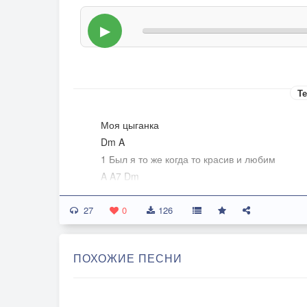
▶
Те
Моя цыганка
Dm A
1 Был я то же когда то красив и любим
A A7 Dm
И срывал у девчат поцелуи
27
D Gm Dm
0
126
Как то чувством неясным и сильным томим }
A Dm
ПОХОЖИЕ ПЕСНИ
Повстречал я цыганку младую }-2раза
2 Руки смуглые будто два легких крыла