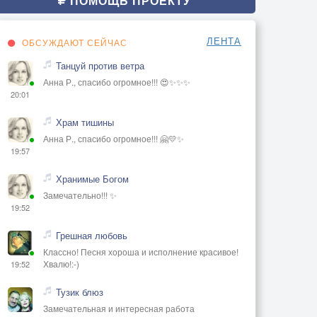
ПОМОЩЬ ПРОЕКТУ
ЛЕНТА
ОБСУЖДАЮТ СЕЙЧАС
Танцуй против ветра
Анна Р., спасибо огромное!!! 😍✨✨✨
20:01
Храм тишины
Анна Р., спасибо огромное!!! 🤗💛✨
19:57
Хранимые Богом
Замечательно!!! ✨
19:52
Грешная любовь
Классно! Песня хороша и исполнение красивое!
Хвалю!:-)
19:52
Тузик блюз
Замечательная и интересная работа