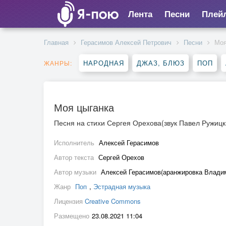
Лента
Песни
Плей
Главная
Герасимов Алексей Петрович
Песни
Моя
НАРОДНАЯ
ДЖАЗ, БЛЮЗ
ПОП
ЖАНРЫ:
Моя цыганка
Песня на стихи Сергея Орехова(звук Павел Ружицк
Исполнитель
Алексей Герасимов
Автор текста
Сергей Орехов
Автор музыки
Алексей Герасимов(аранжировка Влади
Жанр
Поп
,
Эстрадная музыка
Лицензия
Creative Commons
Размещено
23.08.2021 11:04