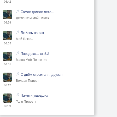
06:42
Самое долгое лето...
Девчонкам Мой Плюс+
06:38
Любовь на раз
Мой Плюс+
06:35
Парадокс... ст.5.2
Маша Моё Почтение+
06:31
С днём строителя, друзья
Володя Привет+
06:12
Памяти ушедших
Толя Привет+
06:09