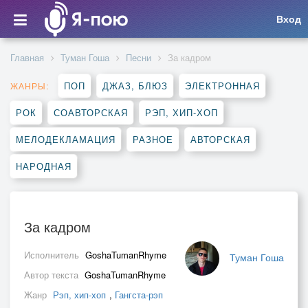
Вход
Главная
Туман Гоша
Песни
За кадром
ПОП
ДЖАЗ, БЛЮЗ
ЭЛЕКТРОННАЯ
ЖАНРЫ:
РОК
СОАВТОРСКАЯ
РЭП, ХИП-ХОП
МЕЛОДЕКЛАМАЦИЯ
РАЗНОЕ
АВТОРСКАЯ
НАРОДНАЯ
За кадром
Исполнитель
GoshaTumanRhyme
Туман Гоша
Автор текста
GoshaTumanRhyme
Жанр
Рэп, хип-хоп
,
Гангста-рэп