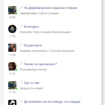
На Дерибасовской открылася пивная
Qwertysvetka, Света Спасибо
18:06
Благодать
Romanko Yuriy, спасибо Вам большое!
17:40
На рассвете
Задумка получилась+ Спасибо большое!
17:39
Зачем ты приснилась?
Понравилась песня!
17:21
Где то там
Загрузи по новой
17:16
Да возьмите же кто-нибудь это сердце!