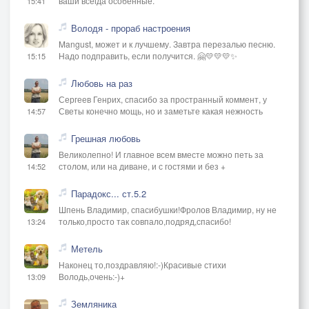
ваши всегда особенные.
15:41
Володя - прораб настроения
Mangust, может и к лучшему. Завтра перезалью песню.
Надо подправить, если получится. 🤗💛💛💛✨
15:15
Любовь на раз
Сергеев Генрих, спасибо за пространный коммент, у
Светы конечно мощь, но и заметьте какая нежность
14:57
Грешная любовь
Великолепно! И главное всем вместе можно петь за
столом, или на диване, и с гостями и без +
14:52
Парадокс... ст.5.2
Шпень Владимир, спасибушки!Фролов Владимир, ну не
только,просто так совпало,подряд,спасибо!
13:24
Метель
Наконец то,поздравляю!:-)Красивые стихи
Володь,очень:-)+
13:09
Земляника