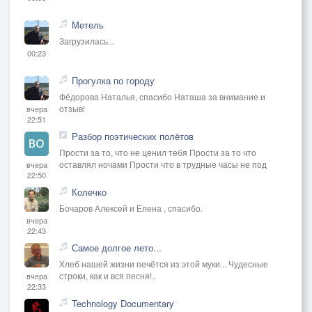
Метель
Загрузилась...
00:23
Прогулка по городу
Фёдорова Наталья, спасибо Наташа за внимание и
отзыв!
вчера
22:51
Разбор поэтических полётов
Прости за то, что не ценил тебя Прости за то что
оставлял ночами Прости что в трудные часы не под
вчера
22:50
Колечко
Бочаров Алексей и Елена , спасибо.
вчера
22:43
Самое долгое лето...
Хлеб нашей жизни печётся из этой муки... Чудесные
строки, как и вся песня!..
вчера
22:33
Technology Documentary