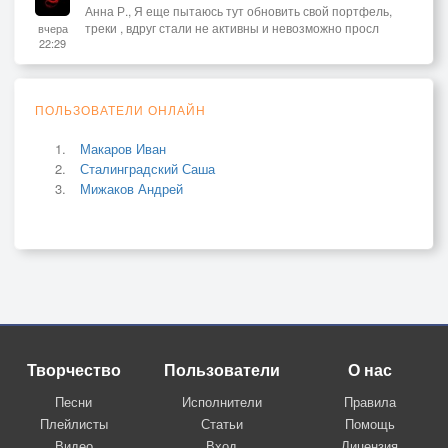
Анна Р., Я еще пытаюсь тут обновить свой портфель,
треки , вдруг стали не активны и невозможно просл
вчера
22:29
ПОЛЬЗОВАТЕЛИ ОНЛАЙН
Макаров Иван
Сталинградский Саша
Мижаков Андрей
Творчество
Пользователи
О нас
Песни
Исполнители
Правила
Плейлисты
Статьи
Помощь
Видео
Вход
Лицензия