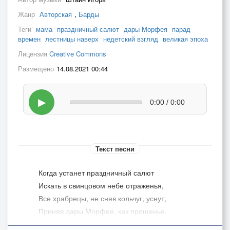
Жанр
Авторская
,
Барды
Теги
мама
праздничный салют
дары Морфея
парад
времен
лестницы наверх
недетский взгляд
великая эпоха
Лицензия
Creative Commons
Размещено
14.08.2021 00:44
▶
0:00 / 0:00
Текст песни
Когда устанет праздничный салют
Искать в свинцовом небе отраженья,
Все храбрецы, не сняв кольчуг, уснут,
Приняв дары Морфея, как прощенье.
Но солнечный парад иных времён