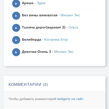
Арише
-
Эдем
▶
Без вины виноватая
-
Михаил Энс
▶
Тысяча дорог(вариант 2)
-
Ольга
▶
Белиберда
-
Кострома Егор
▶
Девочка-Осень 3
-
Михаил Энс
▶
КОММЕНТАРИИ (0)
Чтобы добавить комментарий
войдите на сайт
.