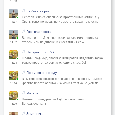
15:03
Любовь на раз
Сергеев Генрих, спасибо за пространный коммент, у
Светы конечно мощь, но и заметьте какая нежность
14:57
Грешная любовь
Великолепно! И главное всем вместе можно петь за
столом, или на диване, и с гостями и без +
14:52
Парадокс... ст.5.2
Шпень Владимир, спасибушки!Фролов Владимир, ну не
только,просто так совпало,подряд,спасибо!
13:24
Прогулка по городу
В Питере невероятно красивая осень,впрочем там все
красиво,просто осенью и зимойй я там чаще ,чем ле
13:14
Метель
Наконец то,поздравляю!:-)Красивые стихи
Володь,очень:-)+
13:09
Земляника