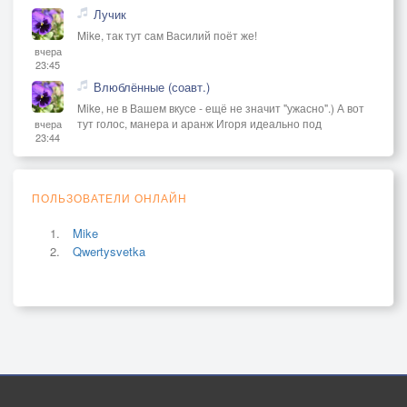
Лучик
Mike, так тут сам Василий поёт же!
вчера
23:45
Влюблённые (соавт.)
Mike, не в Вашем вкусе - ещё не значит "ужасно".) А вот
тут голос, манера и аранж Игоря идеально под
вчера
23:44
ПОЛЬЗОВАТЕЛИ ОНЛАЙН
Mike
Qwertysvetka