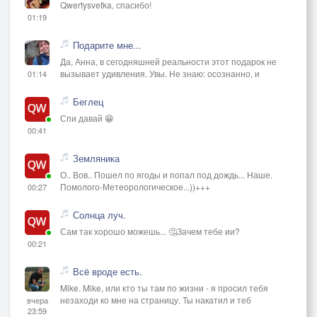
Qwertysvetka, спасибо!
01:19
Подарите мне...
Да, Анна, в сегодняшней реальности этот подарок не
вызывает удивления. Увы. Не знаю: осознанно, и
01:14
Беглец
Спи давай 😁
00:41
Земляника
О.. Вов.. Пошел по ягоды и попал под дождь... Наше.
Помолого-Метеорологическое...))+++
00:27
Солнца луч.
Сам так хорошо можешь... 🤔Зачем тебе ии?
00:21
Всё вроде есть.
Mike. Mike, или кто ты там по жизни - я просил тебя
незаходи ко мне на страницу. Ты накатил и теб
вчера
23:59