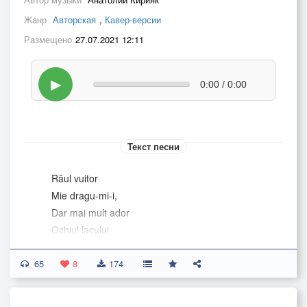
Жанр
Авторская
,
Кавер-версии
Размещено
27.07.2021 12:11
▶
0:00 / 0:00
Текст песни
Râul vuitor
Mie dragu-mi-i,
Dar mai mult ador
Ochiul lacului
Nu te supăra
65
Tu, iubitul meu,
8
174
Că rămân aşa,
Cum am fost mereu.