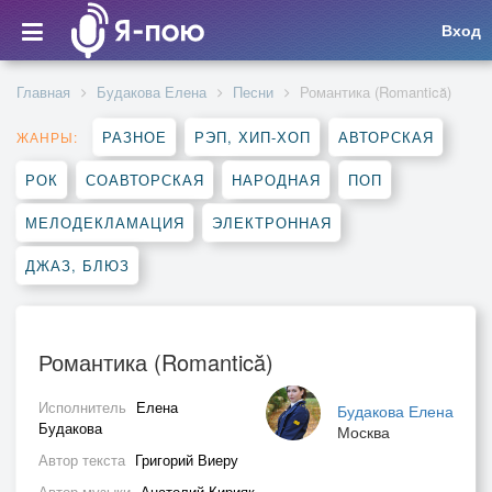
Вход
Главная
Будакова Елена
Песни
Романтика (Romantică)
РАЗНОЕ
РЭП, ХИП-ХОП
АВТОРСКАЯ
ЖАНРЫ:
РОК
СОАВТОРСКАЯ
НАРОДНАЯ
ПОП
МЕЛОДЕКЛАМАЦИЯ
ЭЛЕКТРОННАЯ
ДЖАЗ, БЛЮЗ
Романтика (Romantică)
Исполнитель
Елена
Будакова Елена
Будакова
Москва
Автор текста
Григорий Виеру
Автор музыки
Анатолий Кирияк