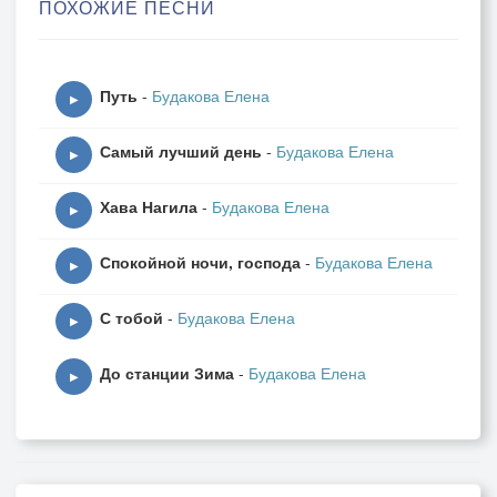
ПОХОЖИЕ ПЕСНИ
Romantică,
Mi-e tristeţea şi inima,
Путь
-
Будакова Елена
Romantică,
▶
Cărunteţea şi lacrima,
Самый лучший день
-
Будакова Елена
Romantică,
▶
Singurea sau cu dragostea,
Хава Нагила
-
Будакова Елена
Romantica
▶
Voi rămânea.
Спокойной ночи, господа
-
Будакова Елена
▶
Romantică,
С тобой
-
Будакова Елена
Mi-e tristeţea şi inima,
▶
Romantică,
До станции Зима
-
Будакова Елена
Cărunteţea şi lacrima,
▶
Romantică,
Singurea sau cu dragostea,
Romantica
Voi rămânea.