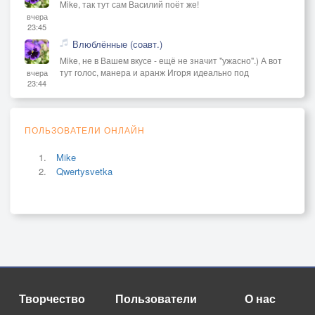
Mike, так тут сам Василий поёт же!
вчера
23:45
Влюблённые (соавт.)
Mike, не в Вашем вкусе - ещё не значит "ужасно".) А вот
тут голос, манера и аранж Игоря идеально под
вчера
23:44
ПОЛЬЗОВАТЕЛИ ОНЛАЙН
Mike
Qwertysvetka
Творчество
Пользователи
О нас