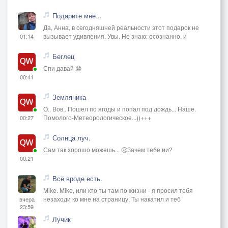
Подарите мне...
Да, Анна, в сегодняшней реальности этот подарок не
вызывает удивления. Увы. Не знаю: осознанно, и
01:14
Беглец
Спи давай 😁
00:41
Земляника
О.. Вов.. Пошел по ягоды и попал под дождь... Наше.
Помолого-Метеорологическое...))+++
00:27
Солнца луч.
Сам так хорошо можешь... 🤔Зачем тебе ии?
00:21
Всё вроде есть.
Mike. Mike, или кто ты там по жизни - я просил тебя
незаходи ко мне на страницу. Ты накатил и теб
вчера
23:59
Лучик