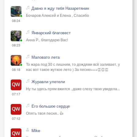
Давно я жду тебя Назаретянин
Бочаров Алексей и Елена , Спасибо
08:24
Январский благовест
Анна Р., благодарю Вас!
08:23
Маловато лета
То жара под 30 с лишним, то дождями всё заливает, у
нас вот такое жуткое лето ) За песню+++👏👏👏
08:18
Журавли улетели
Ну ты здесь прям вжился ..даже слезу твою увидела...
07:17
Его большое сердце
Опять твоя песня.. 👍
07:12
Mike