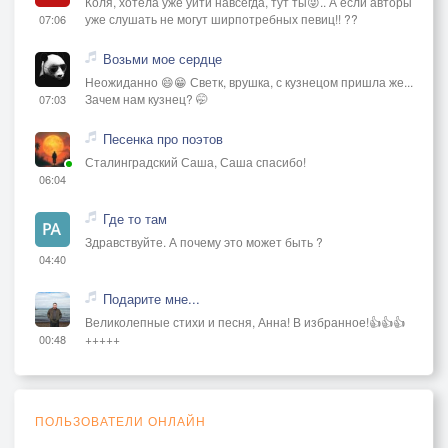
Коля, хотела уже уйти навсегда, тут ты😜.. А если авторы
уже слушать не могут ширпотребных певиц!! ??
07:06
Возьми мое сердце
Неожиданно 😄😁 Светк, врушка, с кузнецом пришла же...
Зачем нам кузнец? 🤭
07:03
Песенка про поэтов
Сталинградский Саша, Саша спасибо!
06:04
Где то там
Здравствуйте. А почему это может быть ?
04:40
Подарите мне...
Великолепные стихи и песня, Анна! В избранное!👍👍👍
+++++
00:48
ПОЛЬЗОВАТЕЛИ ОНЛАЙН