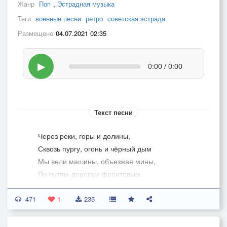
Жанр
Поп
,
Эстрадная музыка
Теги
военные песни
ретро
советская эстрада
Размещено
04.07.2021 02:35
▶
0:00 / 0:00
Текст песни
Через реки, горы и долины,
Сквозь пургу, огонь и чёрный дым
Мы вели машины, объезжая мины,
По путям-дорогам фронтовым.
Эх, путь-дорожка фронтовая,
471
Не страшна нам бомбёжка любая!
1
235
А помирать нам рановато,
Есть у нас ещё дома дела!