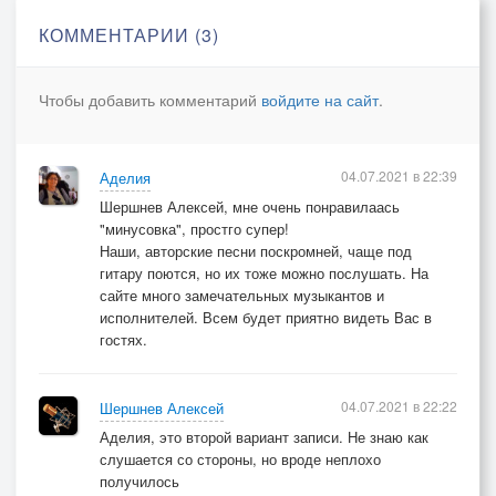
А помирать нам рановато,
КОММЕНТАРИИ (3)
Есть у нас ещё дома дела!
А помирать нам рановато,
Чтобы добавить комментарий
войдите на сайт
.
Есть у нас ещё дома дела!
04.07.2021 в 22:39
Аделия
Шершнев Алексей, мне очень понравилаась
"минусовка", простго супер!
Наши, авторские песни поскромней, чаще под
гитару поются, но их тоже можно послушать. На
сайте много замечательных музыкантов и
исполнителей. Всем будет приятно видеть Вас в
гостях.
04.07.2021 в 22:22
Шершнев Алексей
Аделия, это второй вариант записи. Не знаю как
слушается со стороны, но вроде неплохо
получилось