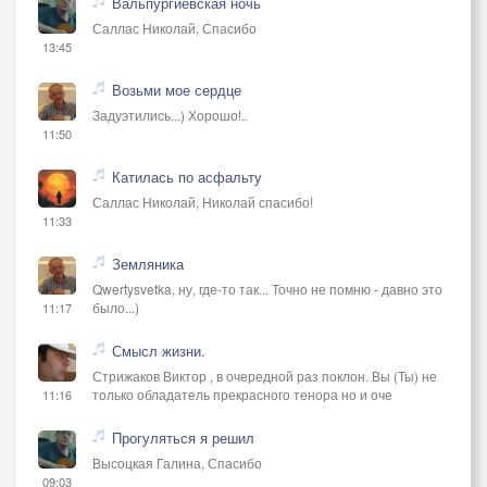
Вальпургиевская ночь
Саллас Николай, Спасибо
13:45
Возьми мое сердце
Задуэтились...) Хорошо!..
11:50
Катилась по асфальту
Саллас Николай, Николай спасибо!
11:33
Земляника
Qwertysvetka, ну, где-то так... Точно не помню - давно это
было...)
11:17
Смысл жизни.
Стрижаков Виктор , в очередной раз поклон. Вы (Ты) не
только обладатель прекрасного тенора но и оче
11:16
Прогуляться я решил
Высоцкая Галина, Спасибо
09:03