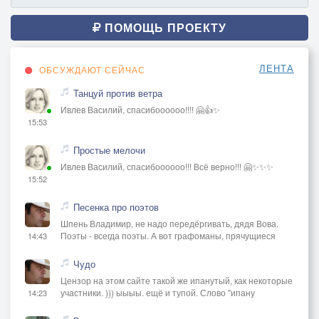
ПОМОЩЬ ПРОЕКТУ
ЛЕНТА
ОБСУЖДАЮТ СЕЙЧАС
Танцуй против ветра
Ивлев Василий, спасибоооооо!!!! 🤗👍✨
15:53
Простые мелочи
Ивлев Василий, спасибоооооо!!! Всё верно!!! 🤗✨✨✨
15:52
Песенка про поэтов
Шпень Владимир, не надо передёргивать, дядя Вова.
Поэты - всегда поэты. А вот графоманы, прячущиеся
14:43
Чудо
Цензор на этом сайте такой же ипанутый, как некоторые
участники. ))) ыыыы. ещё и тупой. Слово "ипану
14:23