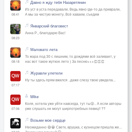
Давно я жду тебя Назаретянин
Из уст в уста передавали, Ведь явно где-то да приврали,
А мы за чистую монету, Всё хаваем, съедим
08:41
Январский благовест
Анна Р., благодарю Вас!
08:23
Маловато лета
То жара под 30 с лишним, то дождями всё заливает, у
нас вот такое жуткое лето ) За песню+++👏👏👏
08:18
Журавли улетели
Ну ты здесь прям вжился ..даже слезу твою увидела...
07:17
Mike
Коля, хотела уже уйти навсегда, тут ты😜.. А если авторы
уже слушать не могут ширпотребных певиц!! ??
07:06
Возьми мое сердце
Неожиданно 😄😁 Светк, врушка, с кузнецом пришла же...
Зачем нам кузнец? 🤭
07:03