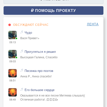
ПОМОЩЬ ПРОЕКТУ
ЛЕНТА
ОБСУЖДАЮТ СЕЙЧАС
Чудо
Вася Привет+
09:13
Прогуляться я решил
Высоцкая Галина, Спасибо
09:03
Песенка про поэтов
Анна Р., Анна спасибо!
08:51
Его большое сердце
Оказывается я не все песни Митяева слышал((
Отличная работа! ,👏👏👏👍
08:49