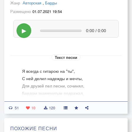
Жанр
Авторская
,
Барды
Размещено
01.07.2021 19:54
▶
0:00 / 0:00
Текст песни
Я всегда с гитарою на "ты",
С ней делил надежды и мечты,
Для друзей пел песни, сочинял,
Бардам знаменитым подражал.
51
Снятся до сегодняшней поры
10
120
Сердцу с детства милые дворы,
Где гоняли свистом голубей,
ПОХОЖИЕ ПЕСНИ
И с любовью встретился своей.