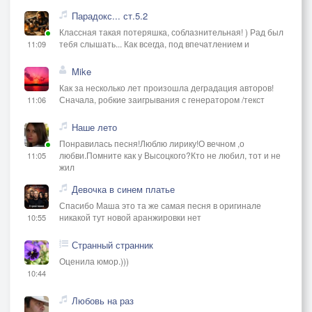
Парадокс... ст.5.2
Классная такая потеряшка, соблазнительная! ) Рад был
тебя слышать... Как всегда, под впечатлением и
11:09
Mike
Как за несколько лет произошла деградация авторов!
Сначала, робкие заигрывания с генератором /текст
11:06
Наше лето
Понравилась песня!Люблю лирику!О вечном ,о
любви.Помните как у Высоцкого?Кто не любил, тот и не
11:05
жил
Девочка в синем платье
Спасибо Маша это та же самая песня в оригинале
никакой тут новой аранжировки нет
10:55
Странный странник
Оценила юмор.)))
10:44
Любовь на раз