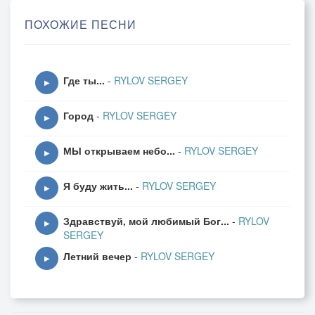
Милость Его покрыла сполна...
ПОХОЖИЕ ПЕСНИ
Мёртв был мой дух, но однажды воскрес,
Милость Его превыше небес!!!
Нет больше страха и рабских оков,
Где ты...
-
RYLOV SERGEY
Милость Его во веки веков!!!
▶
Каждое утро небесной рекой,
Город
-
RYLOV SERGEY
Милость Его над всею землёй!!!
▶
МЫ открываем небо...
-
RYLOV SERGEY
▶
2. И увидел повсюду я океан огней,
Я буду жить...
-
RYLOV SERGEY
Так по милости зажигал Бог сердца людей,
▶
Разгорался огонь сильней, разгоняя тьму,
Здравствуй, мой любимый Бог...
-
RYLOV
Чтобы все, кто увидит свет, верили Ему!!!
▶
SERGEY
Ему!!!
Летний вечер
-
RYLOV SERGEY
▶
Пр.: