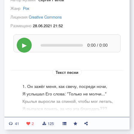
Жанр
Рок
Лицензия
Creative Commons
Размещено
28.06.2021 21:52
▶
0:00 / 0:00
Текст песни
1. Он зажёг меня, как свечу, посреди ночи,
Я услышал Его слова: "Только не молчи..."
Крылья выросли за спиной, чтобы мог летать,
Я пытался понять, за что эта благодать???
41
2
125
Пр.: Грех мой прощён и смерть побеждена,