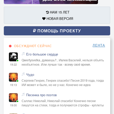
Будто сами порешаются
Если проще относиться
НАМ 15 ЛЕТ
То есть сильно не грузиться
НОВАЯ ВЕРСИЯ
Улыбай либо улыбой
Либо всею головой
ПОМОЩЬ ПРОЕКТУ
Улыбай лицом побритым
либо мощьной бородой
ЛЕНТА
ОБСУЖДАЮТ СЕЙЧАС
Улыбайся улыбато
Его большое сердце
Как на отдыхе солдаты
Qwertysvetka, думаешь?.. Ивлев Василий, нельзя объять
Хмурым быть вот это вата
необъятное. Или лучше так - всему своё время.
19:22
Улыбай и все пиздато
Чудо
Да ………..Улыбайте улыбато, хмурым быть это не
Сергеев Генрих, Генрих спасибо! Песня 2019 года, тогда
ИИ может и было, но не у нас. Конечно не идеа
19:13
надо
Все ……….Улыбайтесь, не стесняйтесь,
Песенка про поэтов
развивайтесь, не ругайтесь
Саллас Николай, Николай спасибо! Конечно песни
пишутся на стихи, тогда и получаются строфы - куплеты
19:00
Вы…….. Улыбато улыбайте, миру позитива дайте
Щас……., не ругайтесь, не стесняйтесь,