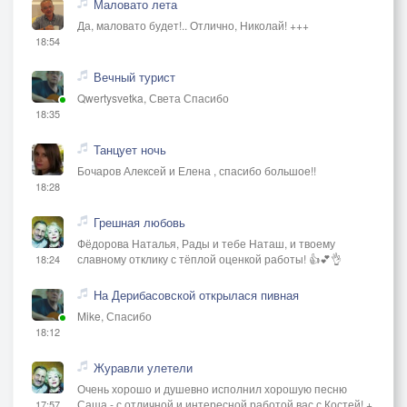
Маловато лета
развивайтесь, Улыбайтесь!!!
Да, маловато будет!.. Отлично, Николай! +++
18:54
Вечный турист
Qwertysvetka, Света Спасибо
18:35
Танцует ночь
Бочаров Алексей и Елена , спасибо большое!!
18:28
Грешная любовь
Фёдорова Наталья, Рады и тебе Наташ, и твоему
славному отклику с тёплой оценкой работы! 👍💕👌
18:24
На Дерибасовской открылася пивная
Mike, Спасибо
18:12
Журавли улетели
Очень хорошо и душевно исполнил хорошую песню
Саша - с отличной и интересной работой вас с Костей! +
17:57