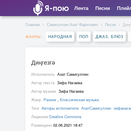
Лента
Песни
Плей
Главная
Самигуллин Азат Фаритович
Песни
Диңг
НАРОДНАЯ
ПОП
ДЖАЗ, БЛЮЗ
ЖАНРЫ:
Диңгезгә
Исполнитель
Азат Самигуллин
Автор текста
Зифа Нагаева
Автор музыки
Зифа Нагаева
Жанр
Разное
,
Классическая музыка
Теги
Авторы исполнители
АзатСамигуллин
зифанага
Лицензия
Creative Commons
Размещено
02.06.2021 18:47