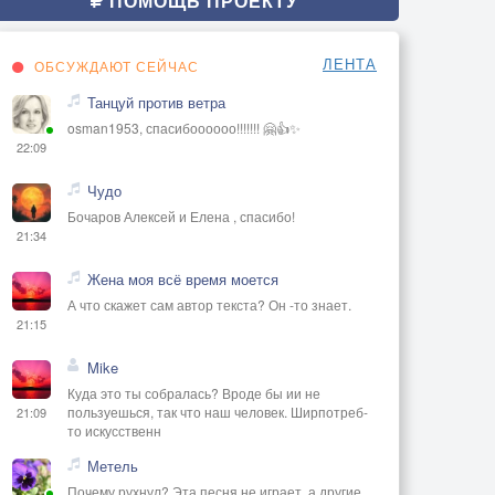
ПОМОЩЬ ПРОЕКТУ
ЛЕНТА
ОБСУЖДАЮТ СЕЙЧАС
Танцуй против ветра
osman1953, спасибоооооо!!!!!!! 🤗👍✨
22:09
Чудо
Бочаров Алексей и Елена , спасибо!
21:34
Жена моя всё время моется
А что скажет сам автор текста? Он -то знает.
21:15
Mike
Куда это ты собралась? Вроде бы ии не
пользуешься, так что наш человек. Ширпотреб-
21:09
то искусственн
Метель
Почему рухнул? Эта песня не играет, а другие