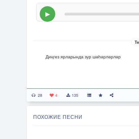
▶
Те
Диңгез ярларында зур шәһәрләрләр
28
4
135
ПОХОЖИЕ ПЕСНИ