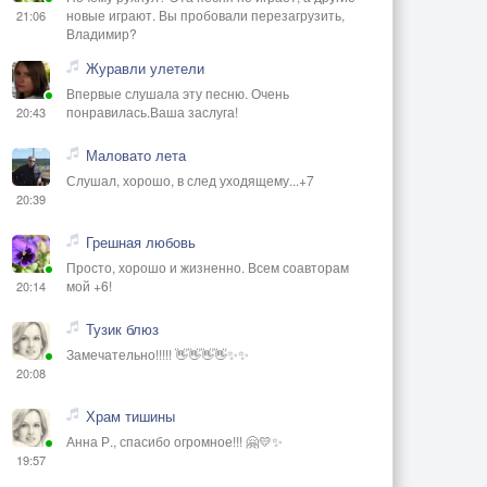
новые играют. Вы пробовали перезагрузить,
21:06
Владимир?
Журавли улетели
Впервые слушала эту песню. Очень
понравилась.Ваша заслуга!
20:43
Маловато лета
Слушал, хорошо, в след уходящему...+7
20:39
Грешная любовь
Просто, хорошо и жизненно. Всем соавторам
мой +6!
20:14
Тузик блюз
Замечательно!!!!! 👋👋👋👋✨✨
20:08
Храм тишины
Анна Р., спасибо огромное!!! 🤗💛✨
19:57