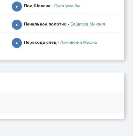
Под Шопена
-
Qwertysvetka
▶
a
Печальное полотно
-
Баширов Михаил
▶
Перехода след
-
Ламовский Мишка
▶