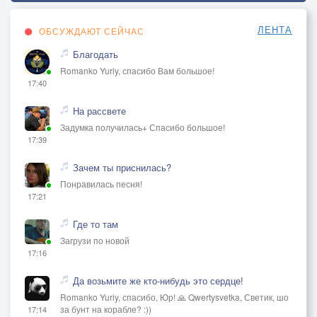
ЛЕНТА
ОБСУЖДАЮТ СЕЙЧАС
Благодать
Romanko Yuriy, спасибо Вам большое!
17:40
На рассвете
Задумка получилась+ Спасибо большое!
17:39
Зачем ты приснилась?
Понравилась песня!
17:21
Где то там
Загрузи по новой
17:16
Да возьмите же кто-нибудь это сердце!
Romanko Yuriy, спасибо, Юр! 🙏 Qwertysvetka, Светик, шо
за бунт на корабле? :))
17:14