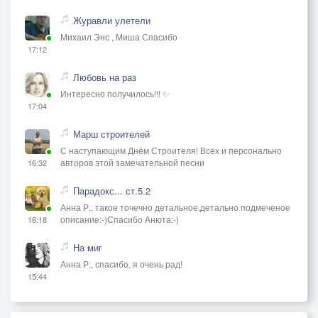
Журавли улетели
Михаил Энс , Миша Спасибо
17:12
Любовь на раз
Интересно получилось!!! ✨
17:04
Марш строителей
С наступающим Днём Строителя! Всех и персонально
авторов этой замечательной песни
16:32
Парадокс... ст.5.2
Анна Р., такое точечно детальное,детально подмеченое
описание:-)Спасибо Анюта:-)
16:18
На миг
Анна Р., спасибо, я очень рад!
15:44