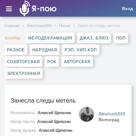
Вход
Главная
Alexmusic555
Песни
Занесла следы метель
МЕЛОДЕКЛАМАЦИЯ
ДЖАЗ, БЛЮЗ
ПОП
ЖАНРЫ:
РАЗНОЕ
НАРОДНАЯ
РЭП, ХИП-ХОП
СОАВТОРСКАЯ
РОК
АВТОРСКАЯ
ЭЛЕКТРОННАЯ
Занесла следы метель
Исполнитель
Алексей Щепелин
Alexmusic555
Волгоград
Автор текста
Алексей Щепелин
Автор музыки
Алексей Щепелин