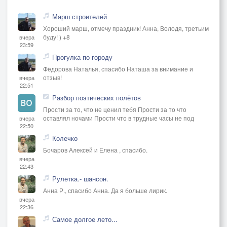
Марш строителей
Хороший марш, отмечу праздник! Анна, Володя, третьим
буду! ) +8
вчера
23:59
Прогулка по городу
Фёдорова Наталья, спасибо Наташа за внимание и
отзыв!
вчера
22:51
Разбор поэтических полётов
Прости за то, что не ценил тебя Прости за то что
оставлял ночами Прости что в трудные часы не под
вчера
22:50
Колечко
Бочаров Алексей и Елена , спасибо.
вчера
22:43
Рулетка.- шансон.
Анна Р., спасибо Анна. Да я больше лирик.
вчера
22:36
Самое долгое лето...