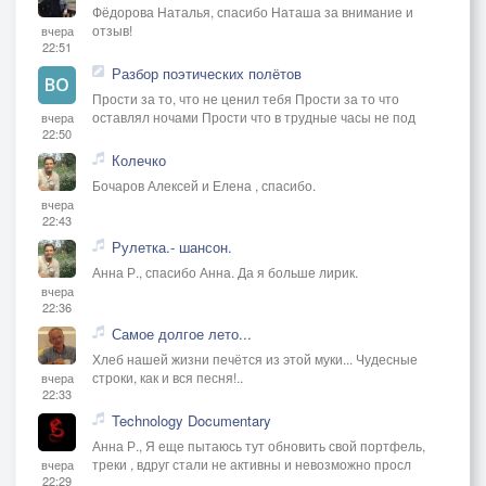
Фёдорова Наталья, спасибо Наташа за внимание и
отзыв!
вчера
22:51
Разбор поэтических полётов
Прости за то, что не ценил тебя Прости за то что
оставлял ночами Прости что в трудные часы не под
вчера
22:50
Колечко
Бочаров Алексей и Елена , спасибо.
вчера
22:43
Рулетка.- шансон.
Анна Р., спасибо Анна. Да я больше лирик.
вчера
22:36
Самое долгое лето...
Хлеб нашей жизни печётся из этой муки... Чудесные
строки, как и вся песня!..
вчера
22:33
Technology Documentary
Анна Р., Я еще пытаюсь тут обновить свой портфель,
треки , вдруг стали не активны и невозможно просл
вчера
22:29