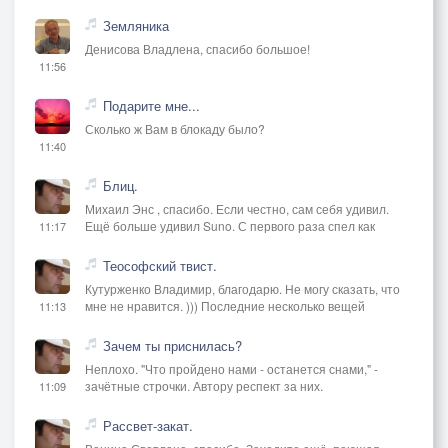
Земляника
Денисова Владлена, спасибо большое!
11:56
Подарите мне...
Сколько ж Вам в блокаду было?
11:40
Блиц.
Михаил Энс , спасибо. Если честно, сам себя удивил.
Ещё больше удивил Suno. С первого раза спел как
11:17
Теософский твист.
Кутурженко Владимир, благодарю. Не могу сказать, что
мне не нравится. ))) Последние несколько вещей
11:13
Зачем ты приснилась?
Неплохо. "Что пройдено нами - останется снами," -
зачётные строчки. Автору респект за них.
11:09
Рассвет-закат.