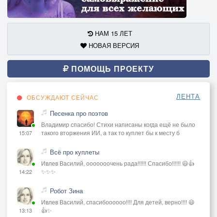
НАМ 15 ЛЕТ
НОВАЯ ВЕРСИЯ
ПОМОЩЬ ПРОЕКТУ
ЛЕНТА
ОБСУЖДАЮТ СЕЙЧАС
Песенка про поэтов
Владимир спасибо! Стихи написаны когда ещё не было
такого вторжения ИИ, а так то куплет бы к месту б
15:07
Всё про куплеты
Ивлев Василий, ооооооочень рада!!!!!! Спасибо!!!!!! 😃👍
✨✨✨
14:22
Робот Зина
Ивлев Василий, спасибоооооо!!!! Для детей, верно!!!! 😃
👍✨
13:13