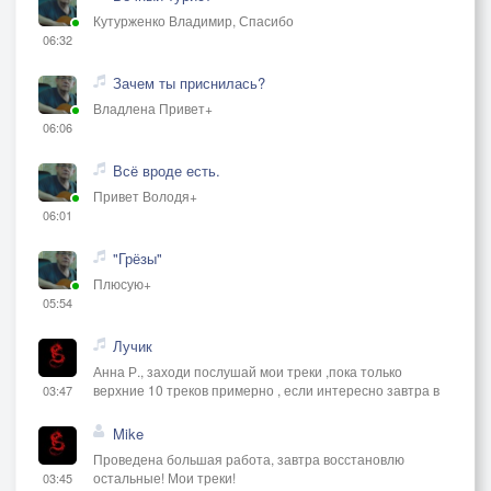
Кутурженко Владимир, Спасибо
06:32
Зачем ты приснилась?
Владлена Привет+
06:06
Всё вроде есть.
Привет Володя+
06:01
"Грёзы"
Плюсую+
05:54
Лучик
Анна Р., заходи послушай мои треки ,пока только
верхние 10 треков примерно , если интересно завтра в
03:47
Mike
Проведена большая работа, завтра восстановлю
остальные! Мои треки!
03:45