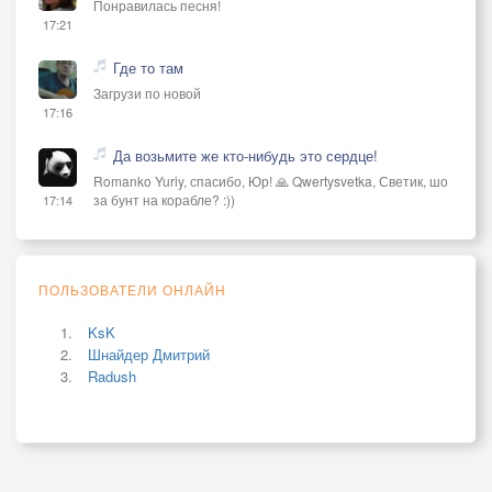
Понравилась песня!
17:21
Где то там
Загрузи по новой
17:16
Да возьмите же кто-нибудь это сердце!
Romanko Yuriy, спасибо, Юр! 🙏 Qwertysvetka, Светик, шо
за бунт на корабле? :))
17:14
ПОЛЬЗОВАТЕЛИ ОНЛАЙН
KsK
Шнайдер Дмитрий
Radush