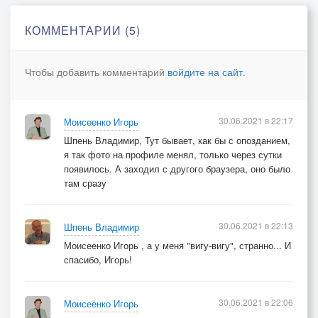
мобильный мир!
И вот
КОММЕНТАРИИ (5)
на связи мы.
Такой мобильный рай —
Чтобы добавить комментарий
войдите на сайт
.
мой номер набирай!
Такой мобильный рай,
Покрепче обнимай!
30.06.2021 в 22:17
Моисеенко Игорь
.....................
Шпень Владимир, Тут бывает, как бы с опозданием,
2004 г.
я так фото на профиле менял, только через сутки
появилось. А заходил с другого браузера, оно было
там сразу
30.06.2021 в 22:13
Шпень Владимир
Моисеенко Игорь , а у меня "вигу-вигу", странно... И
спасибо, Игорь!
30.06.2021 в 22:06
Моисеенко Игорь