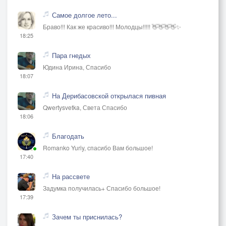
Самое долгое лето...
Браво!!! Как же красиво!!! Молодцы!!!!! 👋👋👋👋✨
18:25
Пара гнедых
Юдина Ирина, Спасибо
18:07
На Дерибасовской открылася пивная
Qwertysvetka, Света Спасибо
18:06
Благодать
Romanko Yuriy, спасибо Вам большое!
17:40
На рассвете
Задумка получилась+ Спасибо большое!
17:39
Зачем ты приснилась?