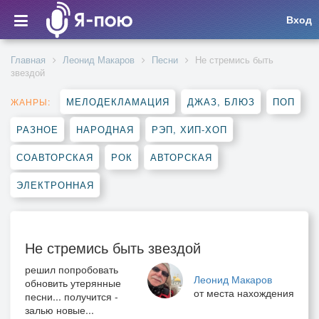
Вход
Главная
Леонид Макаров
Песни
Не стремись быть
звездой
МЕЛОДЕКЛАМАЦИЯ
ДЖАЗ, БЛЮЗ
ПОП
ЖАНРЫ:
РАЗНОЕ
НАРОДНАЯ
РЭП, ХИП-ХОП
СОАВТОРСКАЯ
РОК
АВТОРСКАЯ
ЭЛЕКТРОННАЯ
Не стремись быть звездой
решил попробовать
Леонид Макаров
обновить утерянные
от места нахождения
песни... получится -
залью новые...