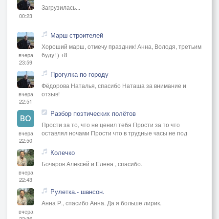
Загрузилась...
00:23
Марш строителей
Хороший марш, отмечу праздник! Анна, Володя, третьим
буду! ) +8
вчера
23:59
Прогулка по городу
Фёдорова Наталья, спасибо Наташа за внимание и
отзыв!
вчера
22:51
Разбор поэтических полётов
Прости за то, что не ценил тебя Прости за то что
оставлял ночами Прости что в трудные часы не под
вчера
22:50
Колечко
Бочаров Алексей и Елена , спасибо.
вчера
22:43
Рулетка.- шансон.
Анна Р., спасибо Анна. Да я больше лирик.
вчера
22:36