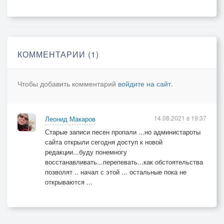
Не беги на огни, не спеши за толпой,
Проживи свою жизнь, не гонись за чужой.
Оставайся собой.
КОММЕНТАРИИ (1)
Незаметно течет полноводной рекой, время жизнь
Чтобы добавить комментарий
войдите на сайт
.
унося, оставайся собой.
Оставайся собой. Оставайся собой. Оставайся
собой.
14.08.2021 в 19:37
Леонид Макаров
Старые записи песен пропали ...но администароты
сайта открыли сегодня доступ к новой
редакции...буду понемногу
восстанавливать...перепевать...как обстоятельства
позволят .. начал с этой ... остальные пока не
открываются ...