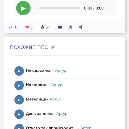
▶
0:00 / 0:00
13
0
54
ПОХОЖИЕ ПЕСНИ
Не сдавайся
-
Артур
▶
На вираже
-
Артур
▶
Метелица
-
Артур
▶
День за днём
-
Артур
▶
Отчего так происходит...
-
Артур
▶