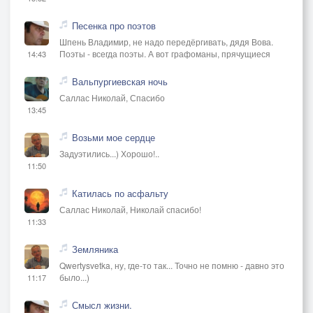
Песенка про поэтов
Шпень Владимир, не надо передёргивать, дядя Вова.
Поэты - всегда поэты. А вот графоманы, прячущиеся
14:43
Вальпургиевская ночь
Саллас Николай, Спасибо
13:45
Возьми мое сердце
Задуэтились...) Хорошо!..
11:50
Катилась по асфальту
Саллас Николай, Николай спасибо!
11:33
Земляника
Qwertysvetka, ну, где-то так... Точно не помню - давно это
было...)
11:17
Смысл жизни.