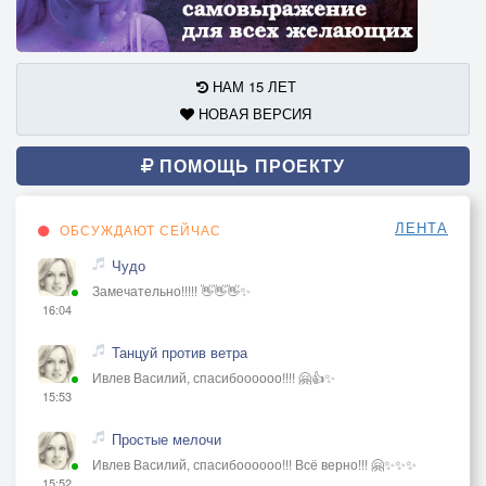
НАМ 15 ЛЕТ
НОВАЯ ВЕРСИЯ
ПОМОЩЬ ПРОЕКТУ
ЛЕНТА
ОБСУЖДАЮТ СЕЙЧАС
Чудо
Замечательно!!!!! 👋👋👋✨
16:04
Танцуй против ветра
Ивлев Василий, спасибоооооо!!!! 🤗👍✨
15:53
Простые мелочи
Ивлев Василий, спасибоооооо!!! Всё верно!!! 🤗✨✨✨
15:52