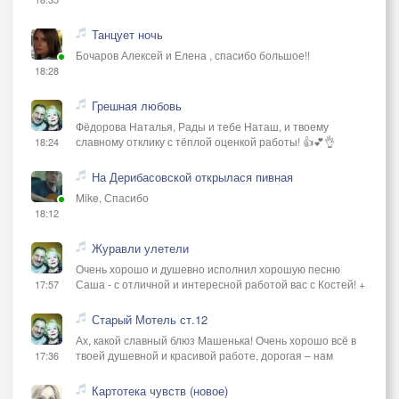
Танцует ночь
Бочаров Алексей и Елена , спасибо большое!!
18:28
Грешная любовь
Фёдорова Наталья, Рады и тебе Наташ, и твоему
славному отклику с тёплой оценкой работы! 👍💕👌
18:24
На Дерибасовской открылася пивная
Mike, Спасибо
18:12
Журавли улетели
Очень хорошо и душевно исполнил хорошую песню
Саша - с отличной и интересной работой вас с Костей! +
17:57
Старый Мотель ст.12
Ах, какой славный блюз Машенька! Очень хорошо всё в
твоей душевной и красивой работе, дорогая – нам
17:36
Картотека чувств (новое)