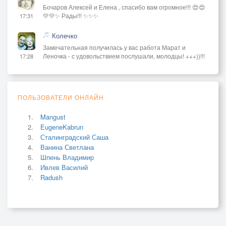
Бочаров Алексей и Елена , спасибо вам огромное!!! 😍😍
💛💛✨ Рады!!! ✨✨✨
17:31
Колечко
Замечательная получилась у вас работа Марат и
Леночка - с удовольствием послушали, молодцы! +++))!!!
17:28
ПОЛЬЗОВАТЕЛИ ОНЛАЙН
Mangust
EugeneKabrun
Сталинградский Саша
Ванина Светлана
Шпень Владимир
Ивлев Василий
Radush