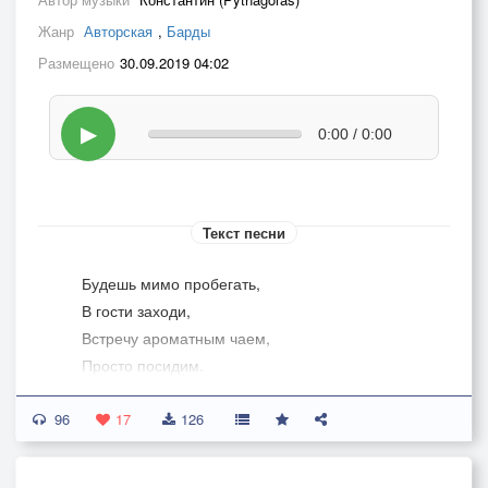
Жанр
Авторская
,
Барды
Размещено
30.09.2019 04:02
▶
0:00 / 0:00
Текст песни
Будешь мимо пробегать,
В гости заходи,
Встречу ароматным чаем,
Просто посидим.
Вспомним прошлое с улыбкой,
96
Ночь, вдвоём, гроза.
17
126
Это только показалось -
Дождь был, не слеза.