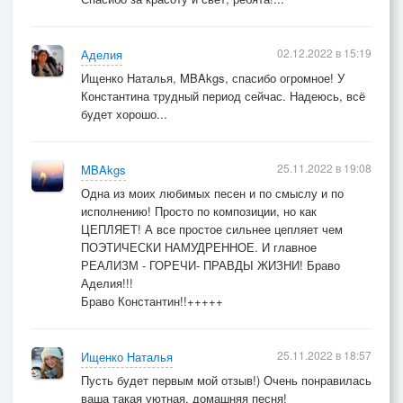
Дружбой очень дорожили,
Друг без друга дня не жили.
02.12.2022 в 15:19
Аделия
Просто разошлись.
Ищенко Наталья, MBAkgs, спасибо огромное! У
Константина трудный период сейчас. Надеюсь, всё
будет хорошо...
25.11.2022 в 19:08
MBAkgs
Одна из моих любимых песен и по смыслу и по
исполнению! Просто по композиции, но как
ЦЕПЛЯЕТ! А все простое сильнее цепляет чем
ПОЭТИЧЕСКИ НАМУДРЕННОЕ. И главное
РЕАЛИЗМ - ГОРЕЧИ- ПРАВДЫ ЖИЗНИ! Браво
Аделия!!!
Браво Константин!!+++++
25.11.2022 в 18:57
Ищенко Наталья
Пусть будет первым мой отзыв!) Очень понравилась
ваша такая уютная, домашняя песня!