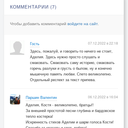
Нежный мех уральской ели,
КОММЕНТАРИИ (7)
Искры, улетающие ввысь.
Дружбой очень дорожили,
Чтобы добавить комментарий
войдите на сайт
.
Друг без друга дня не жили.
Просто разошлись.
07.12.2022 в 22:18
Гость
Рядом посидим часок,
Здесь, пожалуй, и говорить-то ничего не стоит,
Мой любимый друг.
Аделия. Здесь нужно просто слушать и
Стрелки медленно, но верно
смаковать. Смаковать саму историю, смаковать
Чертят энный круг.
горечь разлуки и грусть о былом, ну и конечно
мышечную память любви. Спето великолепно.
Увлеклись воспоминаньем,
Отдельный респект за текст припева.
Утренний туман.
Всё равно пора прощаться,
Это всё обман.
06.12.2022 в 16:04
Паршин Валентин
Аделия, Костя - великолепно, братцы!!
За внешней простотой песни глубина и бардовское
В прошлом песни те, что пели,
тепло костерка!
Нежный мех уральской ели,
Искренность стихов Аделии и шарм голоса Кости!
Искры, улетающие ввысь.
Спасибо за красоту и свет, ребята!...