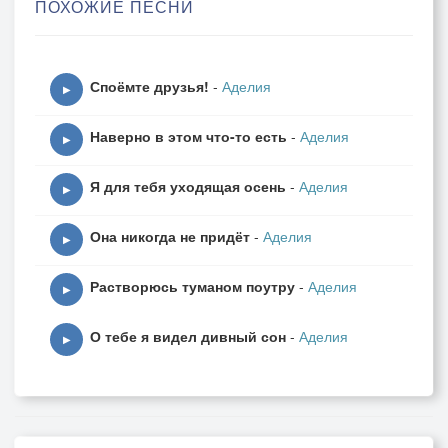
ПОХОЖИЕ ПЕСНИ
Вспомним песни те, что пели,
Нежный мех уральской ели,
Споёмте друзья!
-
Аделия
Искры, улетающие ввысь.
▶
Дружбой очень дорожили,
Наверно в этом что-то есть
-
Аделия
Друг без друга дня не жили.
▶
Просто разошлись.
Я для тебя уходящая осень
-
Аделия
▶
Я сегодня так ждала
Она никогда не придёт
-
Аделия
Телефона звон.
▶
Ты звонишь на день рожденья,
Растворюсь туманом поутру
-
Аделия
Это как закон.
▶
Если забежишь случайно,
О тебе я видел дивный сон
-
Аделия
Я не задержу.
▶
Сохраним всё наше в тайне,
То, чем дорожу.
Вспомним песни те, что пели,