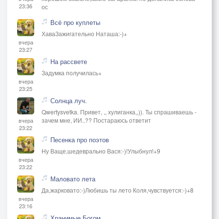
23:36
ос
Всё про куплеты
ХаваЗажигательно Наташа:-)+
вчера
23:27
На рассвете
Задумка получилась+
вчера
23:25
Солнца луч.
Qwertysvetka. Привет, ,, хулиганка,,)). Ты спрашиваешь -
зачем мне, ИИ..?? Постараюсь ответит
вчера
23:22
Песенка про поэтов
Ну Ваще,шедеврально Вася:-)!Улыбнул!+9
вчера
23:22
Маловато лета
Да,жарковато:-)Любишь ты лето Коля,чувствуется:-)+8
вчера
23:16
Хранимые Богом