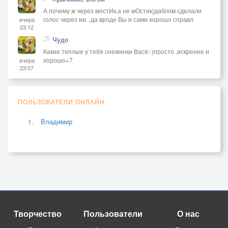
А почему ж через мостИк,а не мОстик)даблом сделали
голос через ии...да вроде Вы и сами хорошо справл
вчера
23:12
Чудо
Какие теплые у тебя снежинки Вася:-)просто ,искренне и
хорошо+7
вчера
23:07
ПОЛЬЗОВАТЕЛИ ОНЛАЙН
Владимир
Творчество
Пользователи
О нас