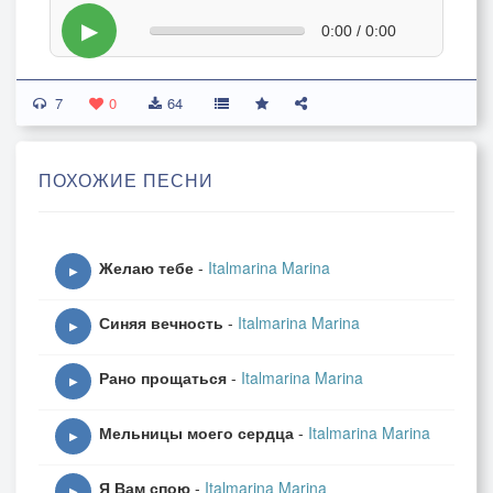
▶
0:00 / 0:00
7
0
64
ПОХОЖИЕ ПЕСНИ
Желаю тебе
-
Italmarina Marina
▶
Синяя вечность
-
Italmarina Marina
▶
Рано прощаться
-
Italmarina Marina
▶
Мельницы моего сердца
-
Italmarina Marina
▶
Я Вам спою
-
Italmarina Marina
▶