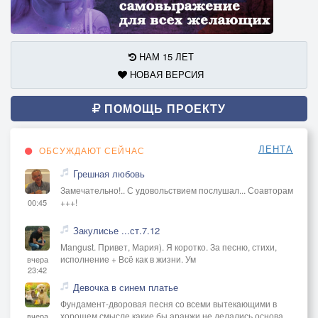
НАМ 15 ЛЕТ
НОВАЯ ВЕРСИЯ
ПОМОЩЬ ПРОЕКТУ
ЛЕНТА
ОБСУЖДАЮТ СЕЙЧАС
Грешная любовь
Замечательно!.. С удовольствием послушал... Соавторам
+++!
00:45
Закулисье ...ст.7.12
Mangust. Привет, Мария). Я коротко. За песню, стихи,
исполнение + Всё как в жизни. Ум
вчера
23:42
Девочка в синем платье
Фундамент-дворовая песня со всеми вытекающими в
хорошем смысле,какие бы аранжи не делались основа
вчера