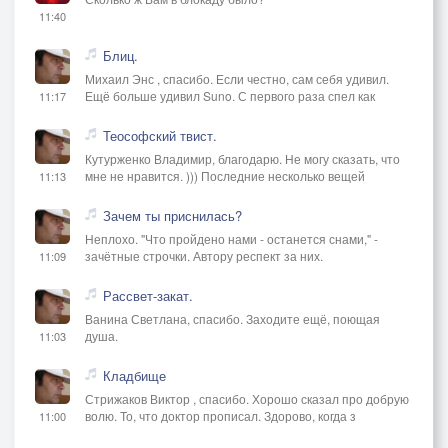
11:40
Блиц.
Михаил Энс , спасибо. Если честно, сам себя удивил.
Ещё больше удивил Suno. С первого раза спел как
11:17
Теософский твист.
Кутурженко Владимир, благодарю. Не могу сказать, что
мне не нравится. ))) Последние несколько вещей
11:13
Зачем ты приснилась?
Неплохо. "Что пройдено нами - останется снами," -
зачётные строчки. Автору респект за них.
11:09
Рассвет-закат.
Ванина Светлана, спасибо. Заходите ещё, поющая
душа.
11:03
Кладбище
Стрижаков Виктор , спасибо. Хорошо сказал про добрую
волю. То, что доктор прописал. Здорово, когда з
11:00