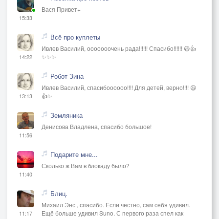
Вася Привет+
15:33
Всё про куплеты
Ивлев Василий, ооооооочень рада!!!!!! Спасибо!!!!!! 😃👍
✨✨✨
14:22
Робот Зина
Ивлев Василий, спасибоооооо!!!! Для детей, верно!!!! 😃
👍✨
13:13
Земляника
Денисова Владлена, спасибо большое!
11:56
Подарите мне...
Сколько ж Вам в блокаду было?
11:40
Блиц.
Михаил Энс , спасибо. Если честно, сам себя удивил.
Ещё больше удивил Suno. С первого раза спел как
11:17