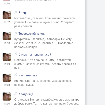
11:40
Блиц.
Михаил Энс , спасибо. Если честно, сам себя
удивил. Ещё больше удивил Suno. С первого
11:17
раза спел как
Теософский твист.
Кутурженко Владимир, благодарю. Не могу
сказать, что мне не нравится. ))) Последние
11:13
несколько вещей
Зачем ты приснилась?
Неплохо. "Что пройдено нами - останется
снами," - зачётные строчки. Автору респект за
11:09
них.
Рассвет-закат.
Ванина Светлана, спасибо. Заходите ещё,
поющая душа.
11:03
Кладбище
Стрижаков Виктор , спасибо. Хорошо сказал про
добрую волю. То, что доктор прописал. Здорово,
11:00