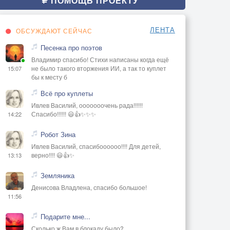
ПОМОЩЬ ПРОЕКТУ
ЛЕНТА
ОБСУЖДАЮТ СЕЙЧАС
Песенка про поэтов
Владимир спасибо! Стихи написаны когда ещё
не было такого вторжения ИИ, а так то куплет
15:07
бы к месту б
Всё про куплеты
Ивлев Василий, ооооооочень рада!!!!!!
Спасибо!!!!!! 😃👍✨✨✨
14:22
Робот Зина
Ивлев Василий, спасибоооооо!!!! Для детей,
верно!!!! 😃👍✨
13:13
Земляника
Денисова Владлена, спасибо большое!
11:56
Подарите мне...
Сколько ж Вам в блокаду было?