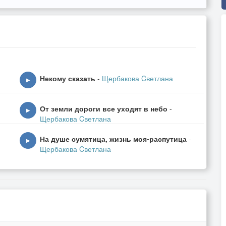
Некому сказать
-
Щербакова Cветлана
▶
От земли дороги все уходят в небо
-
▶
Щербакова Cветлана
На душе сумятица, жизнь моя-распутица
-
▶
Щербакова Cветлана