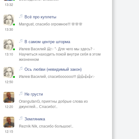
13:32
Всё про куплеты
Mangust, спасибо огромное!!! 🌸🌸🌸
13:30
В самом центре шторма
Ивлев Василий 🤗✨ "- Для чего мы здесь? -
Научиться находить покой внутри себя в этом
13:10
жизненном
Ось любви (невидимый закон)
Ивлев Василий, спасибоооооо!!! 🤗👍👍👍✨
12:50
Не грусти
OrangutanG, приятны добрые слова из
джунглей... Спасибо!..
12:20
Земляника
Reznik Nik, спасибо большое!..
12:15