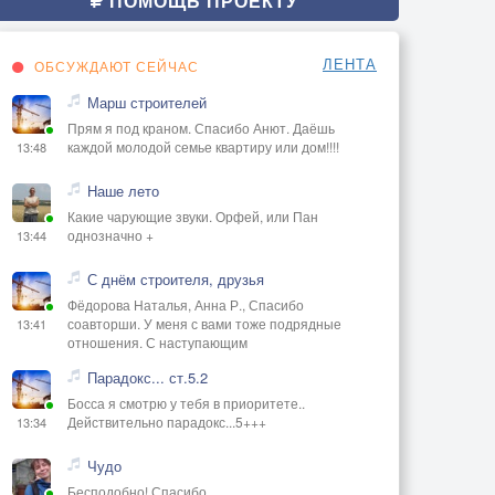
ПОМОЩЬ ПРОЕКТУ
ЛЕНТА
ОБСУЖДАЮТ СЕЙЧАС
Марш строителей
Прям я под краном. Спасибо Анют. Даёшь
каждой молодой семье квартиру или дом!!!!
13:48
Наше лето
Какие чарующие звуки. Орфей, или Пан
однозначно +
13:44
С днём строителя, друзья
Фёдорова Наталья, Анна Р., Спасибо
соавторши. У меня с вами тоже подрядные
13:41
отношения. С наступающим
Парадокс... ст.5.2
Босса я смотрю у тебя в приоритете..
Действительно парадокс...5+++
13:34
Чудо
Бесподобно! Спасибо.