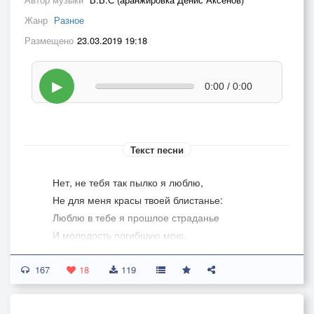
Жанр
Разное
Размещено
23.03.2019 19:18
▶
0:00 / 0:00
Текст песни
Нет, не тебя так пылко я люблю,
Не для меня красы твоей блистанье:
Люблю в тебе я прошлое страданье
И молодость погибшую мою.
167
Когда порой я на тебя смотрю,
18
119
В твои глаза вникая долгим взором:
Таинственным я занят разговором,