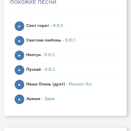
ПОХОЖИЕ ПЕСНИ
Но не с тобой я сердцем говорю.
Я говорю с подругой юных дней;
Свет горит
-
В.В.С.
В твоих чертах ищу черты другие;
▶
В устах живых уста давно немые,
Светлая любовь
-
В.В.С.
В глазах огонь угаснувших очей.
▶
Нептун
-
В.В.С.
▶
Пускай
-
В.В.С.
▶
Наша Осень (дуэт)
-
Михаил Энс
▶
Арише
-
Эдем
▶