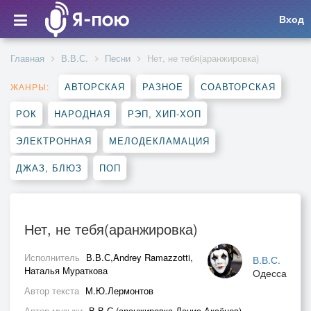
Вход
Главная
В.В.С.
Песни
Нет, не тебя(аранжировка)
АВТОРСКАЯ
РАЗНОЕ
СОАВТОРСКАЯ
ЖАНРЫ:
РОК
НАРОДНАЯ
РЭП, ХИП-ХОП
ЭЛЕКТРОННАЯ
МЕЛОДЕКЛАМАЦИЯ
ДЖАЗ, БЛЮЗ
ПОП
Нет, не тебя(аранжировка)
Исполнитель
В.В.С,Andrey Ramazzotti,
В.В.С.
Наталья Мураткова
Одесса
Автор текста
М.Ю.Лермонтов
Автор музыки
В.В.С (аранжировка Денис Аксёнов)