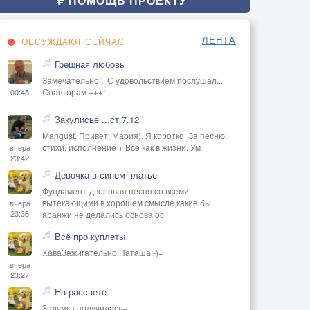
ПОМОЩЬ ПРОЕКТУ
ЛЕНТА
ОБСУЖДАЮТ СЕЙЧАС
Грешная любовь
Замечательно!.. С удовольствием послушал...
Соавторам +++!
00:45
Закулисье ...ст.7.12
Mangust. Привет, Мария). Я коротко. За песню,
стихи, исполнение + Всё как в жизни. Ум
вчера
23:42
Девочка в синем платье
Фундамент-дворовая песня со всеми
вытекающими в хорошем смысле,какие бы
вчера
23:36
аранжи не делались основа ос
Всё про куплеты
ХаваЗажигательно Наташа:-)+
вчера
23:27
На рассвете
Задумка получилась+