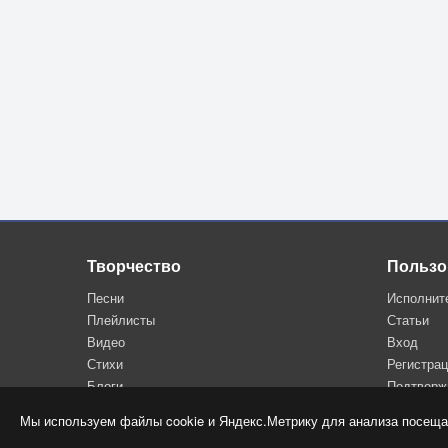
Творчество
Пользо
Песни
Исполнит
Плейлисты
Статьи
Видео
Вход
Стихи
Регистра
Блоги
Подтверж
Мы используем файлы cookie и Яндекс.Метрику для анализа посеща