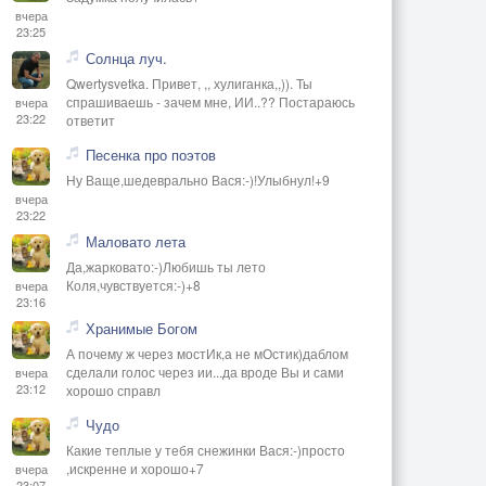
вчера
23:25
Солнца луч.
Qwertysvetka. Привет, ,, хулиганка,,)). Ты
спрашиваешь - зачем мне, ИИ..?? Постараюсь
вчера
23:22
ответит
Песенка про поэтов
Ну Ваще,шедеврально Вася:-)!Улыбнул!+9
вчера
23:22
Маловато лета
Да,жарковато:-)Любишь ты лето
Коля,чувствуется:-)+8
вчера
23:16
Хранимые Богом
А почему ж через мостИк,а не мОстик)даблом
сделали голос через ии...да вроде Вы и сами
вчера
23:12
хорошо справл
Чудо
Какие теплые у тебя снежинки Вася:-)просто
,искренне и хорошо+7
вчера
23:07