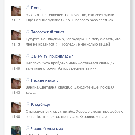
Блиц.
Михаил Энс , спасибо. Если честно, сам себя удивил.
Ещё больше удивил Suno. С первого раза спел как
11:17
Теософский твист.
Кутурженко Владимир, благодарю. Не могу сказать, что
мне не нравится. ))) Последние несколько вещей
11:13
Зачем ты приснилась?
Неплохо. "Что пройдено нами - останется снами," -
зачётные строчки. Автору респект за них.
11:09
Рассвет-закат.
Ванина Светлана, спасибо. Заходите ещё, поющая
душа.
11:03
Кладбище
Стрижаков Виктор , спасибо. Хорошо сказал про добрую
волю. То, что доктор прописал. Здорово, когда з
11:00
Чёрно-белый мир