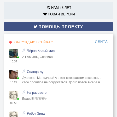
НАМ 15 ЛЕТ
НОВАЯ ВЕРСИЯ
ПОМОЩЬ ПРОЕКТУ
ЛЕНТА
ОБСУЖДАЮТ СЕЙЧАС
Чёрно-белый мир
А РАМИЛЬ, Спасибо
10:37
Солнца луч.
Душевно! Молодчага! А я вот с возрастом стараюсь в
своё прошлое не погружаться. Долго потом в себя н
10:27
На рассвете
Браво!!!! 👋👋👋✨
09:58
Робот Зина