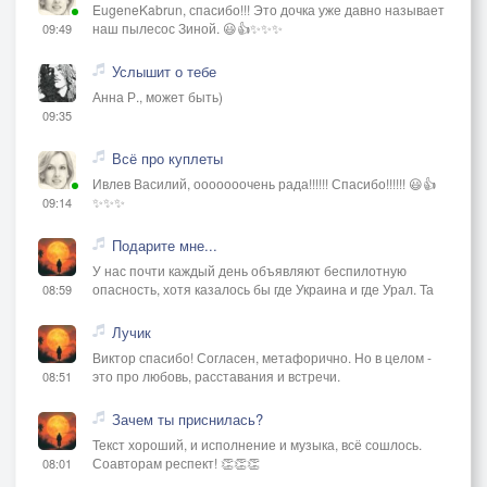
EugeneKabrun, спасибо!!! Это дочка уже давно называет
наш пылесос Зиной. 😃👍✨✨✨
09:49
Услышит о тебе
Анна Р., может быть)
09:35
Всё про куплеты
Ивлев Василий, ооооооочень рада!!!!!! Спасибо!!!!!! 😃👍
✨✨✨
09:14
Подарите мне...
У нас почти каждый день объявляют беспилотную
опасность, хотя казалось бы где Украина и где Урал. Та
08:59
Лучик
Виктор спасибо! Согласен, метафорично. Но в целом -
это про любовь, расставания и встречи.
08:51
Зачем ты приснилась?
Текст хороший, и исполнение и музыка, всё сошлось.
Соавторам респект! 👏👏👏
08:01