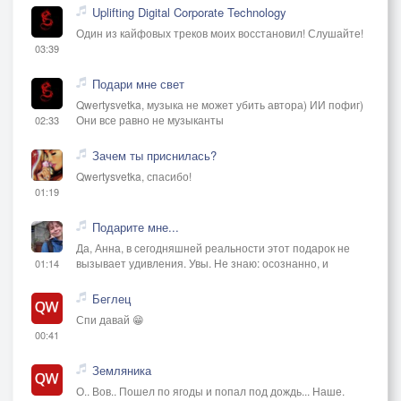
Uplifting Digital Corporate Technology
Один из кайфовых треков моих восстановил! Слушайте!
03:39
Подари мне свет
Qwertysvetka, музыка не может убить автора) ИИ пофиг)
Они все равно не музыканты
02:33
Зачем ты приснилась?
Qwertysvetka, спасибо!
01:19
Подарите мне...
Да, Анна, в сегодняшней реальности этот подарок не
вызывает удивления. Увы. Не знаю: осознанно, и
01:14
Беглец
Спи давай 😁
00:41
Земляника
О.. Вов.. Пошел по ягоды и попал под дождь... Наше.