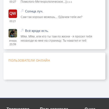
Помолого-Метеорологическое...))+++
00:27
Солнца луч.
Сам так хорошо можешь... 🤔Зачем тебе ии?
00:21
Всё вроде есть.
Mike. Mike, или кто ты там по жизни - я просил тебя
незаходи ко мне на страницу. Ты накатил и теб
вчера
23:59
ПОЛЬЗОВАТЕЛИ ОНЛАЙН
Творчество
Пользователи
О нас