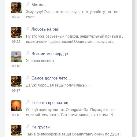
Метель
Жму руку! Очень хотел послушать эту работу, но - не
смог!
09:26
Любовь на раз
Ну это уже серьезный подход, решительный призыв и ,
практически - девиз жизни! Орангутанг послушать
09:22
Возьми мое сердце
Хороша песня!+
09:18
Самое долгое лето...
Да уж! Хорошая вещь получилась!+++
09:17
Песенка про поэтов
О, ещё один куплет от OrangutanGа. Подходите, не
стесняйтесь поэты, Вот этим пинки, а вот этим - б
09:16
Не грусти
Такие философские вещи Орангутангу очень по душе!