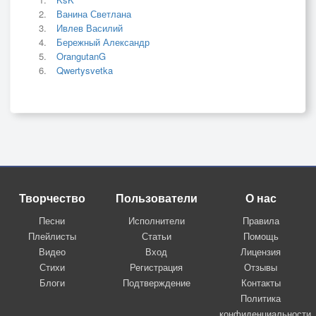
Ванина Светлана
Ивлев Василий
Бережный Александр
OrangutanG
Qwertysvetka
Творчество
Пользователи
О нас
Песни
Исполнители
Правила
Плейлисты
Статьи
Помощь
Видео
Вход
Лицензия
Стихи
Регистрация
Отзывы
Блоги
Подтверждение
Контакты
Политика
конфиденциальности