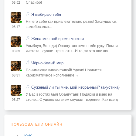
Спасибо!
08:52
Я выбираю тебя
Ничего себе как привлекательно резво! Заслушался,
залюбовался...
08:47
Жена моя всё время моется
Улыбнул, Володя) Орангутанг жмет тебе руку! Помни -
чистота , лучше - грязноты...И то, за что нас лю
08:35
Чёрно-белый мир
Понимающе киваю гривой! Удачи! Нравится
харизматичное исполнение! +
08:31
Суженый ли ты мне, мой избранный? (акустика)
У Вас в гостях был Орангутанг! Подарки и вино на
столе... С удовольствием слушал творения. Как всегд
08:27
ПОЛЬЗОВАТЕЛИ ОНЛАЙН
KsK