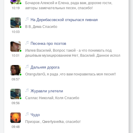
Бочаров Алексей и Елена, рада вам, дорогие гости,
авторы замечательных песен, спасибо!
10:19
На Дерибасовской открылася пивная
В В, Дима Спасибо
10:03
Песенка про поэтов
Ивлев Василий, Вопрос такой - а что понимать под
дешёвым музицированием Нет, Василий. Данное испол
10:01
Дальняя дорога
OrangutanG, я рада ,что вам понравилась моя песня!!
09:57
Журавли улетели
Саллас Николай, Коля Спасибо
09:56
Чудо
Призрак , Qwertysvetka, спасибо!
09:48