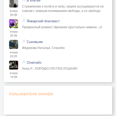
В клетке
Стремлению к полёту и небу, скорее ассоциируется не
совсем с земным пониманием свободы, а со свободо
вчера
20:46
Январский благовест
Прекрасный романс! Звучание хрустально-зимнее. +2
вчера
20:36
Сыновьям
Фёдорова Наталья, Спасибо
вчера
20:22
Cinematic
Анна Р., ХОРОШО,ЧТО ПОСЛУШАЛИ!
вчера
19:38
ПОЛЬЗОВАТЕЛИ ОНЛАЙН