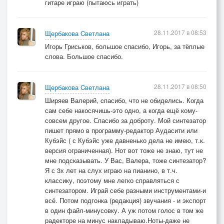
гитаре играю (пытаюсь играть)
28.11.2017 в 08:53
Щербакова Cветлана
Игорь Гриськов, большое спасибо, Игорь, за тёплые
слова. Большое спасибо.
28.11.2017 в 08:50
Щербакова Cветлана
Ширяев Валерий, cпасибо, что не обиделись. Когда
сам себе накосячишь-это одно, а когда ещё кому-
совсем другое. Спасибо за доброту. Мой синтезатор
пишет прямо в программу-редактор Аудасити или
Кубэйс ( с Кубэйс уже давненько дела не имею, т.к.
версия ограниченная). Нот вот тоже не знаю, тут не
мне подсказывать. У Вас, Валера, тоже синтезатор?
Я с 3х лет на слух играю на пианино, в т.ч.
классику, поэтому мне легко справляться с
синтезатором. Играй себе разными инструментами-и
всё. Потом подгонка (редакция) звучания - и экспорт
в один файл-минусовку. А уж потом голос в том же
радекторе на минус накладываю.Ноты-даже не