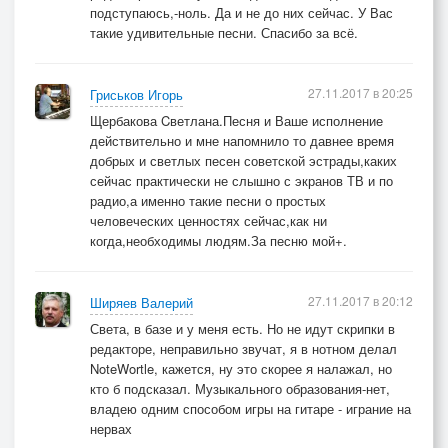
подступаюсь,-ноль. Да и не до них сейчас. У Вас
такие удивительные песни. Спасибо за всё.
27.11.2017 в 20:25
Гриськов Игорь
Щербакова Cветлана.Песня и Ваше исполнение
действительно и мне напомнило то давнее время
добрых и светлых песен советской эстрады,каких
сейчас практически не слышно с экранов ТВ и по
радио,а именно такие песни о простых
человеческих ценностях сейчас,как ни
когда,необходимы людям.За песню мой+.
27.11.2017 в 20:12
Ширяев Валерий
Света, в базе и у меня есть. Но не идут скрипки в
редакторе, неправильно звучат, я в нотном делал
NoteWortle, кажется, ну это скорее я налажал, но
кто б подсказал. Музыкального образования-нет,
владею одним способом игры на гитаре - играние на
нервах