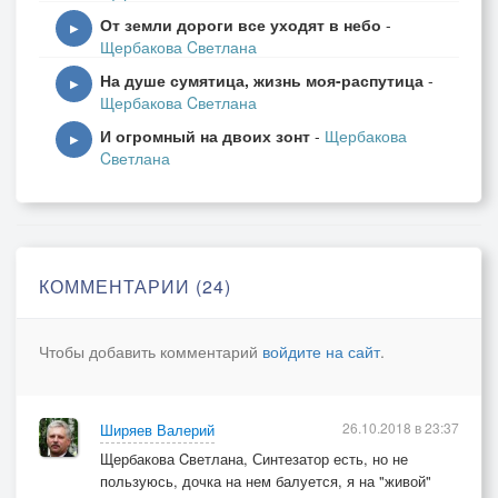
От земли дороги все уходят в небо
-
▶
Щербакова Cветлана
На душе сумятица, жизнь моя-распутица
-
▶
Щербакова Cветлана
И огромный на двоих зонт
-
Щербакова
▶
Cветлана
КОММЕНТАРИИ (24)
Чтобы добавить комментарий
войдите на сайт
.
26.10.2018 в 23:37
Ширяев Валерий
Щербакова Cветлана, Синтезатор есть, но не
пользуюсь, дочка на нем балуется, я на "живой"