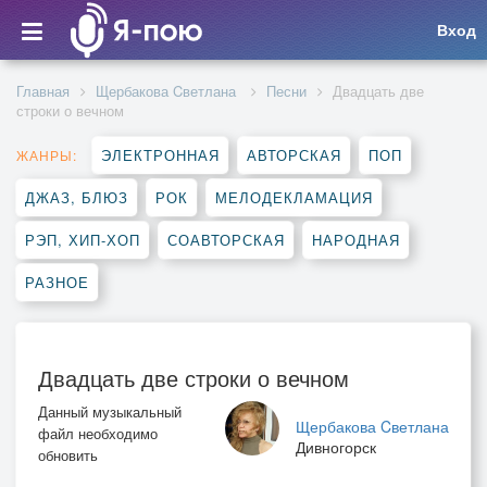
Вход
Главная
Щербакова Cветлана
Песни
Двадцать две
строки о вечном
ЭЛЕКТРОННАЯ
АВТОРСКАЯ
ПОП
ЖАНРЫ:
ДЖАЗ, БЛЮЗ
РОК
МЕЛОДЕКЛАМАЦИЯ
РЭП, ХИП-ХОП
СОАВТОРСКАЯ
НАРОДНАЯ
РАЗНОЕ
Двадцать две строки о вечном
Данный музыкальный
Щербакова Cветлана
файл необходимо
Дивногорск
обновить