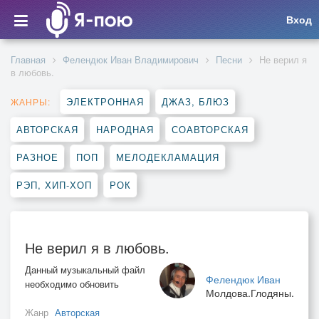
Вход
Главная
Фелендюк Иван Владимирович
Песни
Не верил я
в любовь.
ЭЛЕКТРОННАЯ
ДЖАЗ, БЛЮЗ
ЖАНРЫ:
АВТОРСКАЯ
НАРОДНАЯ
СОАВТОРСКАЯ
РАЗНОЕ
ПОП
МЕЛОДЕКЛАМАЦИЯ
РЭП, ХИП-ХОП
РОК
Не верил я в любовь.
Данный музыкальный файл
Фелендюк Иван
необходимо обновить
Молдова.Глодяны.
Жанр
Авторская