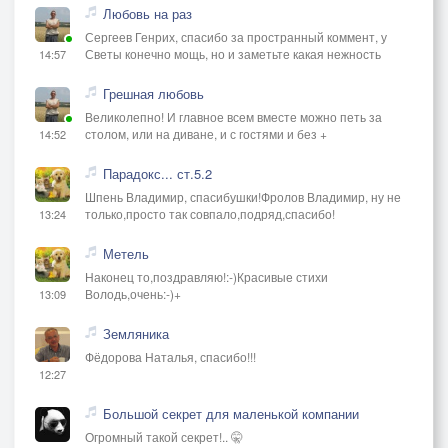
Любовь на раз
Сергеев Генрих, спасибо за пространный коммент, у
Светы конечно мощь, но и заметьте какая нежность
14:57
Грешная любовь
Великолепно! И главное всем вместе можно петь за
столом, или на диване, и с гостями и без +
14:52
Парадокс... ст.5.2
Шпень Владимир, спасибушки!Фролов Владимир, ну не
только,просто так совпало,подряд,спасибо!
13:24
Метель
Наконец то,поздравляю!:-)Красивые стихи
Володь,очень:-)+
13:09
Земляника
Фёдорова Наталья, спасибо!!!
12:27
Большой секрет для маленькой компании
Огромный такой секрет!.. 🤫