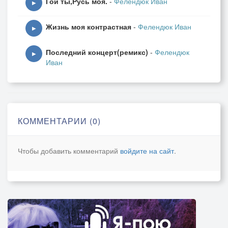
Гой ты,Русь моя.
-
Фелендюк Иван
▶
Жизнь моя контрастная
-
Фелендюк Иван
▶
Последний концерт(ремикс)
-
Фелендюк
▶
Иван
КОММЕНТАРИИ (0)
Чтобы добавить комментарий
войдите на сайт
.