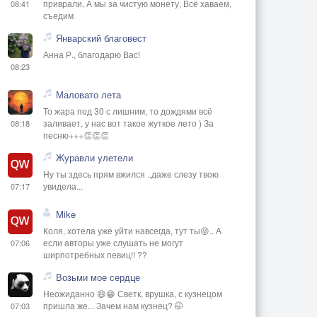
приврали, А мы за чистую монету, Всё хаваем,
08:41
съедим
Январский благовест
Анна Р., благодарю Вас!
08:23
Маловато лета
То жара под 30 с лишним, то дождями всё
заливает, у нас вот такое жуткое лето ) За
08:18
песню+++👏👏👏
Журавли улетели
Ну ты здесь прям вжился ..даже слезу твою
увидела...
07:17
Mike
Коля, хотела уже уйти навсегда, тут ты😜.. А
если авторы уже слушать не могут
07:06
ширпотребных певиц!! ??
Возьми мое сердце
Неожиданно 😄😁 Светк, врушка, с кузнецом
пришла же... Зачем нам кузнец? 🤭
07:03