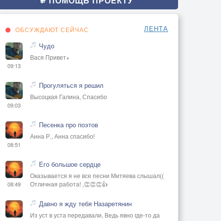
ПОМОЩЬ ПРОЕКТУ
ЛЕНТА
ОБСУЖДАЮТ СЕЙЧАС
Чудо
Вася Привет+
09:13
Прогуляться я решил
Высоцкая Галина, Спасибо
09:03
Песенка про поэтов
Анна Р., Анна спасибо!
08:51
Его большое сердце
Оказывается я не все песни Митяева слышал((
Отличная работа! ,👏👏👏👍
08:49
Давно я жду тебя Назаретянин
Из уст в уста передавали, Ведь явно где-то да