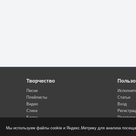
Творчество
Пользо
Песни
Исполнит
Плейлисты
Статьи
Видео
Вход
Стихи
Регистра
Блоги
Подтверж
Мы используем файлы cookie и Яндекс.Метрику для анализа посеща