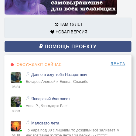
НАМ 15 ЛЕТ
НОВАЯ ВЕРСИЯ
ПОМОЩЬ ПРОЕКТУ
ЛЕНТА
ОБСУЖДАЮТ СЕЙЧАС
Давно я жду тебя Назаретянин
Бочаров Алексей и Елена , Спасибо
08:24
Январский благовест
Анна Р., благодарю Вас!
08:23
Маловато лета
То жара под 30 с лишним, то дождями всё заливает, у
нас вот такое жуткое лето ) За песню+++👏👏👏
08:18