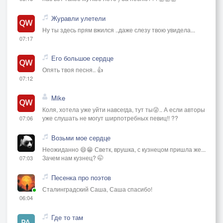
Журавли улетели
Ну ты здесь прям вжился ..даже слезу твою увидела...
07:17
Его большое сердце
Опять твоя песня.. 👍
07:12
Mike
Коля, хотела уже уйти навсегда, тут ты😜.. А если авторы
уже слушать не могут ширпотребных певиц!! ??
07:06
Возьми мое сердце
Неожиданно 😄😁 Светк, врушка, с кузнецом пришла же...
Зачем нам кузнец? 🤭
07:03
Песенка про поэтов
Сталинградский Саша, Саша спасибо!
06:04
Где то там