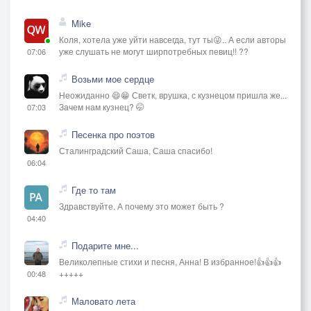
Mike
Коля, хотела уже уйти навсегда, тут ты😜.. А если авторы
уже слушать не могут ширпотребных певиц!! ??
07:06
Возьми мое сердце
Неожиданно 😄😁 Светк, врушка, с кузнецом пришла же...
Зачем нам кузнец? 🤭
07:03
Песенка про поэтов
Сталинградский Саша, Саша спасибо!
06:04
Где то там
Здравствуйте. А почему это может быть ?
04:40
Подарите мне...
Великолепные стихи и песня, Анна! В избранное!👍👍👍
+++++
00:48
Маловато лета