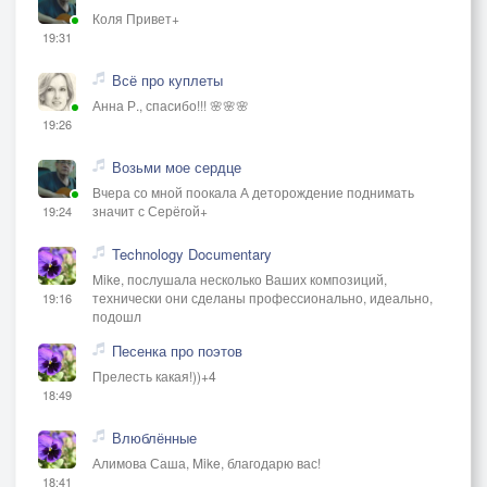
Коля Привет+
19:31
Всё про куплеты
Анна Р., спасибо!!! 🌸🌸🌸
19:26
Возьми мое сердце
Вчера со мной поокала А деторождение поднимать
значит с Серёгой+
19:24
Technology Documentary
Mike, послушала несколько Ваших композиций,
технически они сделаны профессионально, идеально,
19:16
подошл
Песенка про поэтов
Прелесть какая!))+4
18:49
Влюблённые
Алимова Саша, Mike, благодарю вас!
18:41