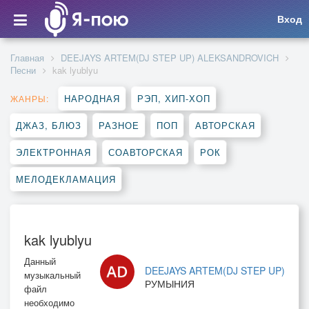
Вход
Главная
DEEJAYS ARTEM(DJ STEP UP) ALEKSANDROVICH
Песни
kak lyublyu
НАРОДНАЯ
РЭП, ХИП-ХОП
ЖАНРЫ:
ДЖАЗ, БЛЮЗ
РАЗНОЕ
ПОП
АВТОРСКАЯ
ЭЛЕКТРОННАЯ
СОАВТОРСКАЯ
РОК
МЕЛОДЕКЛАМАЦИЯ
kak lyublyu
Данный
DEEJAYS ARTEM(DJ STEP UP)
музыкальный
РУМЫНИЯ
файл
необходимо