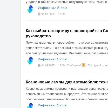
у одной и той же композиции отсутствуют теги, измене
Инфоканал Я-пою
01.09.2025
16:09
|
|
Как выбрать квартиру в новостройке в Со
руководство
Покупка квартиры в новостройке — это всегда ответст
привлекательном, но сложном с точки зрения рынка не
все они одинаково надёжны. Высокие цены, размытые 
Инфоканал Я-пою
01.09.2025
13:09
Сообщений
1
Последний отве
|
|
|
Ксеноновые лампы для автомобиля: техн
Ксеноновые лампы произвели настоящую революцию в 
современных транспортных средств. Эта технология ос
обеспечивает значительно более яркий и белый свет п
Инфоканал Я-пою