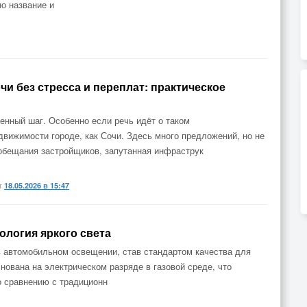
но название и
чи без стресса и переплат: практическое
венный шаг. Особенно если речь идёт о таком
движимости городе, как Сочи. Здесь много предложений, но не
обещания застройщиков, запутанная инфраструк
т
18.05.2026 в 15:47
ология яркого света
автомобильном освещении, став стандартом качества для
нована на электрическом разряде в газовой среде, что
о сравнению с традиционн