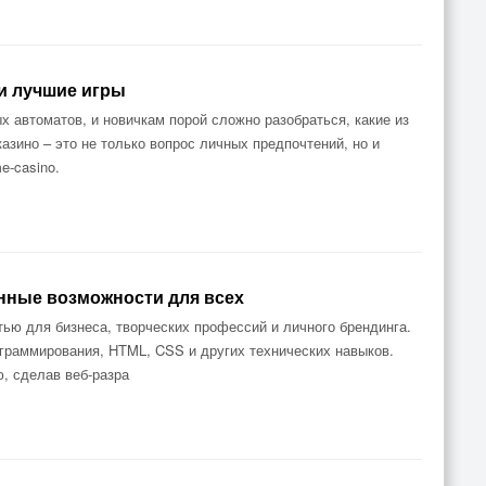
 и лучшие игры
 автоматов, и новичкам порой сложно разобраться, какие из
азино – это не только вопрос личных предпочтений, но и
e-casino.
енные возможности для всех
ью для бизнеса, творческих профессий и личного брендинга.
ограммирования, HTML, CSS и других технических навыков.
, сделав веб-разра