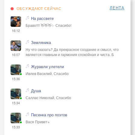
ЛЕНТА
ОБСУЖДАЮТ СЕЙЧАС
На рассвете
Браво!!!! 👋👋👋✨ Спасибо!
16:12
Земляника
Ну что сказать? Да прекрасное создание и смысл, что
является главным и гармония спокойная и чиста. Б
16:07
Журавли улетели
Ивлев Василий, Спасибо
15:36
Душа
Саллас Николай, Спасибо
15:34
Песенка про поэтов
Вася Привет+
15:33