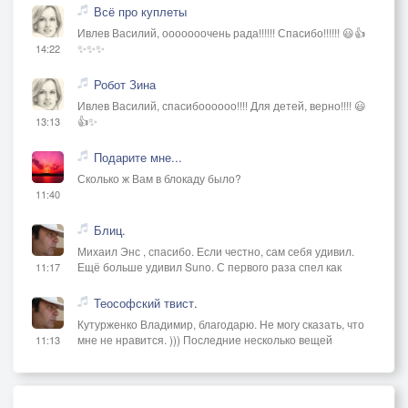
Всё про куплеты
Ивлев Василий, ооооооочень рада!!!!!! Спасибо!!!!!! 😃👍
✨✨✨
14:22
Робот Зина
Ивлев Василий, спасибоооооо!!!! Для детей, верно!!!! 😃
👍✨
13:13
Подарите мне...
Сколько ж Вам в блокаду было?
11:40
Блиц.
Михаил Энс , спасибо. Если честно, сам себя удивил.
Ещё больше удивил Suno. С первого раза спел как
11:17
Теософский твист.
Кутурженко Владимир, благодарю. Не могу сказать, что
мне не нравится. ))) Последние несколько вещей
11:13