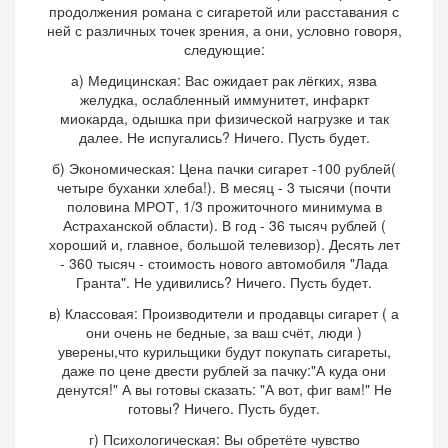
продолжения романа с сигаретой или расставания с
ней с различных точек зрения, а они, условно говоря,
следующие:
а) Медицинская: Вас ожидает рак лёгких, язва
желудка, ослабленный иммунитет, инфаркт
миокарда, одышка при физической нагрузке и так
далее. Не испугались? Ничего. Пусть будет.
б) Экономическая: Цена пачки сигарет -100 рублей(
четыре буханки хлеба!). В месяц - 3 тысячи (почти
половина МРОТ, 1/3 прожиточного минимума в
Астраханской области). В год - 36 тысяч рублей (
хороший и, главное, большой телевизор). Десять лет
- 360 тысяч - стоимость нового автомобиля "Лада
Гранта". Не удивились? Ничего. Пусть будет.
в) Классовая: Производители и продавцы сигарет ( а
они очень не бедные, за ваш счёт, люди )
уверены,что курильщики будут покупать сигареты,
даже по цене двести рублей за пачку:"А куда они
денутся!" А вы готовы сказать: "А вот, фиг вам!" Не
готовы? Ничего. Пусть будет.
г) Психологическая: Вы обретёте чувство