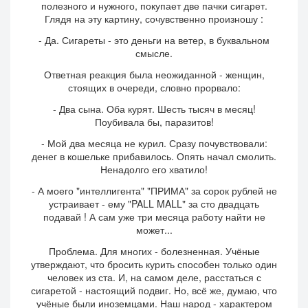
полезного и нужного, покупает две пачки сигарет.
Глядя на эту картину, сочувственно произношу :
- Да. Сигареты - это деньги на ветер, в буквальном
смысле.
Ответная реакция была неожиданной - женщин,
стоящих в очереди, словно прорвало:
- Два сына. Оба курят. Шесть тысяч в месяц!
Поубивала бы, паразитов!
- Мой два месяца не курил. Сразу почувствовали:
денег в кошельке прибавилось. Опять начал смолить.
Ненадолго его хватило!
- А моего "интеллигента" "ПРИМА" за сорок рублей не
устраивает - ему "PALL MALL" за сто двадцать
подавай ! А сам уже три месяца работу найти не
может...
Проблема. Для многих - болезненная. Учёные
утверждают, что бросить курить способен только один
человек из ста. И, на самом деле, расстаться с
сигаретой - настоящий подвиг. Но, всё же, думаю, что
учёные были иноземцами. Наш народ - характером