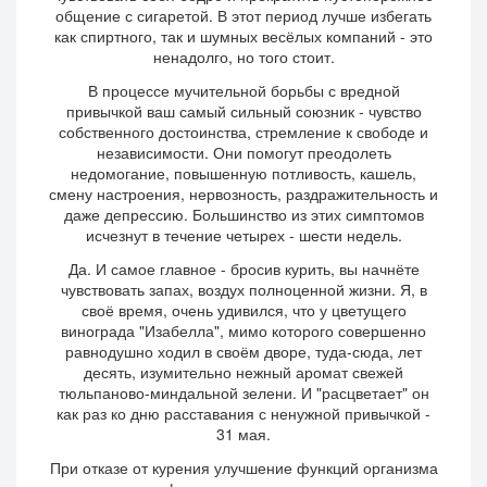
общение с сигаретой. В этот период лучше избегать
как спиртного, так и шумных весёлых компаний - это
ненадолго, но того стоит.
В процессе мучительной борьбы с вредной
привычкой ваш самый сильный союзник - чувство
собственного достоинства, стремление к свободе и
независимости. Они помогут преодолеть
недомогание, повышенную потливость, кашель,
смену настроения, нервозность, раздражительность и
даже депрессию. Большинство из этих симптомов
исчезнут в течение четырех - шести недель.
Да. И самое главное - бросив курить, вы начнёте
чувствовать запах, воздух полноценной жизни. Я, в
своё время, очень удивился, что у цветущего
винограда "Изабелла", мимо которого совершенно
равнодушно ходил в своём дворе, туда-сюда, лет
десять, изумительно нежный аромат свежей
тюльпаново-миндальной зелени. И "расцветает" он
как раз ко дню расставания с ненужной привычкой -
31 мая.
При отказе от курения улучшение функций организма