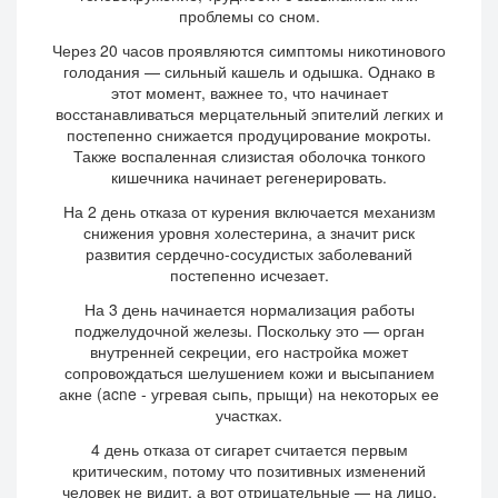
проблемы со сном.
Через 20 часов проявляются симптомы никотинового
голодания — сильный кашель и одышка. Однако в
этот момент, важнее то, что начинает
восстанавливаться мерцательный эпителий легких и
постепенно снижается продуцирование мокроты.
Также воспаленная слизистая оболочка тонкого
кишечника начинает регенерировать.
На 2 день отказа от курения включается механизм
снижения уровня холестерина, а значит риск
развития сердечно-сосудистых заболеваний
постепенно исчезает.
На 3 день начинается нормализация работы
поджелудочной железы. Поскольку это — орган
внутренней секреции, его настройка может
сопровождаться шелушением кожи и высыпанием
акне (acne - угревая сыпь, прыщи) на некоторых ее
участках.
4 день отказа от сигарет считается первым
критическим, потому что позитивных изменений
человек не видит, а вот отрицательные — на лицо.