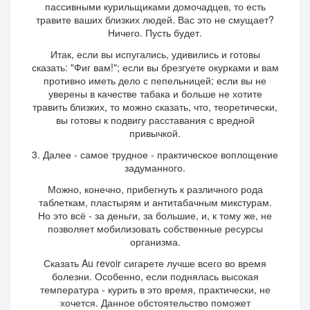
пассивными курильщиками домочадцев, то есть
травите ваших близких людей. Вас это не смущает?
Ничего. Пусть будет.
Итак, если вы испугались, удивились и готовы
сказать: "Фиг вам!"; если вы брезгуете окурками и вам
противно иметь дело с пепельницей; если вы не
уверены в качестве табака и больше не хотите
травить близких, то можно сказать, что, теоретически,
вы готовы к подвигу расставания с вредной
привычкой.
3. Далее - самое трудное - практическое воплощение
задуманного.
Можно, конечно, прибегнуть к различного рода
таблеткам, пластырям и антитабачным микстурам.
Но это всё - за деньги, за большие, и, к тому же, не
позволяет мобилизовать собственные ресурсы
организма.
Сказать Au revoir сигарете лучше всего во время
болезни. Особенно, если поднялась высокая
температура - курить в это время, практически, не
хочется. Данное обстоятельство поможет