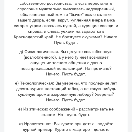
собственного достоинства, то есть перестанете
спросонья мучительно выискивать недокуренный,
обслюнявленный кем-то "бычок" возле калитки
вашего двора, если, вдруг, купленная вчера пачка
сигарет утром оказалась пустой, а курящие соседи, и
справа, и слева, уехали на заработки в
Краснодарский край. Не брезгуете окурками? Ничего.
Пусть будет.
д) Физиологическая: Вы целуете возлюбленную
(возлюбленного), а у него (у неё) возникает
ощущение тесного общения с давно
невытряхиваемой пепельницей. Не противно?
Ничего. Пусть будет.
е) Технологическая: Вы уверены, что последние лет
десять курили настоящий табак, а не какую-нибудь
сушёную ароматизированную лебеду? Уверены?
Ничего. Пусть будет.
ё) Из этических соображений - рассматривать не
станем. Но - пусть будет.
ж) Нравственная: Вы курите при детях - подаёте
дурной пример. Курите в квартире - делаете