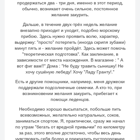
продержаться два - три дня, именно в этот период,
обычно, возникает очень сильное, постоянное
желание закурить.
Дальше, в течение двух-трёх недель желание
внезапно приходит и уходит, подобно морскому
прибою. Здесь нужно проявить волю, характер,
выдержку: "просто" потерпеть (иногда скрипя зубами)
минут пять и - желание пройдёт. Здесь может помочь
"теоретическая подготовка". Как заклинание, в
зависимости от места нахождения. В магазине : " А
вот фиг вам!!" Дома : "Не буду травить сынишку! Не
хочу сушёную лебеду! Хочу "Ладу Гранту!."
Есть и другие помощники, например, меня дружески
поддержали подсолнечные семечки. А кто-то, при
возникновении желания закурить, прибегает к
помощи леденцов.
Необходимо хорошо высыпаться, побольше пить
всевозможных, желательно натуральных, соков,
заниматься спортом. Я, практически, сразу же начал
по утрам "бегать от вредной привычки" по километру
за раз, этого вполне достаточно, чтобы весь день
чувствовать себя бодро и прекратить пустопорожнее