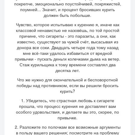
покрепче, эмоционально поустойчивей, покряжистей,
поумней... Значит, и процент бросивших курить
должен быть побольше.
Чувство, которое испытываю к курению я, иначе как
классовой ненавистью не назовёшь, по той простой
причине, что сигареты - это паразиты, а они, как
известно, существуют за чужой счёт, высасывая из
донора все соки. Двадцать четыре года тому назад
мне всё-таки удалось избавиться от вредной
привычки - пускать деньги колечками дыма на ветер.
Стаж курильщика к тому времени составлял два
десятка лет.
Что же нужно для окончательной и бесповоротной
победы над противником, если вы решили бросить
курить?
1. Убедитесь, что страстная любовь к сигарете
прошла, что процесс курения не доставляет вам
особого удовольствия, и делаете вы это, скорее, по
привычке.
2. Разложите по полочкам все возможные аргументы
в пользу вашего решения; посмотрите на проблему