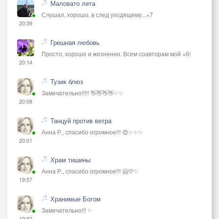
Маловато лета
Слушал, хорошо, в след уходящему...+7
20:39
Грешная любовь
Просто, хорошо и жизненно. Всем соавторам мой +6!
20:14
Тузик блюз
Замечательно!!!!! 👋👋👋👋✨✨
20:08
Танцуй против ветра
Анна Р., спасибо огромное!!! 😍✨✨✨
20:01
Храм тишины
Анна Р., спасибо огромное!!! 🤗💛✨
19:57
Хранимые Богом
Замечательно!!! ✨
19:52