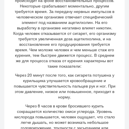
происходит на фоне восстановительных процессов.
Некоторые срабатывают моментально, другим
требуется время. За передачу нервных импульсов в
человеческом организме отвечает специфический
элемент под названием ацетилхолин. На его
выработку в организме негативно влияет никотин.
Когда человек отказывается от сигарет, его организму
требуется увеличенная доза ацетилхолина, и на
восстановление его продуцирования требуется
время. Чем моложе человек и чем меньше стаж его
курения, тем быстрее движется процесс. В среднем
же для процесса отказа от курения характерны вот
такие показатели:
Через 20 минут после того, как сигарета потушена у
курильщика улучшается кровообращение и
повышается чувствительность пальцев рук и ног. При
этом давление, низкое или повышенное, приходит в
норму.
Через 8 часов в крови бросившего курить
сокращается количество окиси углерода. Уровень
кислорода повышается, человек ощущает, что стало
легче дышать, но может возникать небольшое
головокружение, трудности с засыпанием или