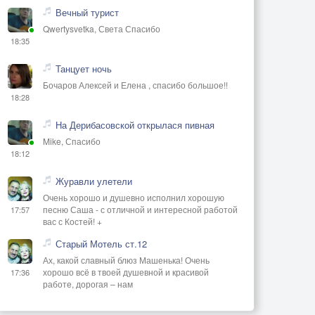
Вечный турист
Qwertysvetka, Света Спасибо
18:35
Танцует ночь
Бочаров Алексей и Елена , спасибо большое!!
18:28
На Дерибасовской открылася пивная
Mike, Спасибо
18:12
Журавли улетели
Очень хорошо и душевно исполнил хорошую
песню Саша - с отличной и интересной работой
17:57
вас с Костей! +
Старый Мотель ст.12
Ах, какой славный блюз Машенька! Очень
хорошо всё в твоей душевной и красивой
17:36
работе, дорогая – нам