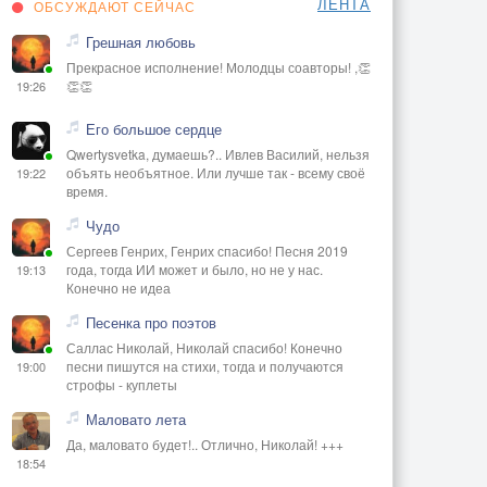
ЛЕНТА
ОБСУЖДАЮТ СЕЙЧАС
Грешная любовь
Прекрасное исполнение! Молодцы соавторы! ,👏
👏👏
19:26
Его большое сердце
Qwertysvetka, думаешь?.. Ивлев Василий, нельзя
объять необъятное. Или лучше так - всему своё
19:22
время.
Чудо
Сергеев Генрих, Генрих спасибо! Песня 2019
года, тогда ИИ может и было, но не у нас.
19:13
Конечно не идеа
Песенка про поэтов
Саллас Николай, Николай спасибо! Конечно
песни пишутся на стихи, тогда и получаются
19:00
строфы - куплеты
Маловато лета
Да, маловато будет!.. Отлично, Николай! +++
18:54