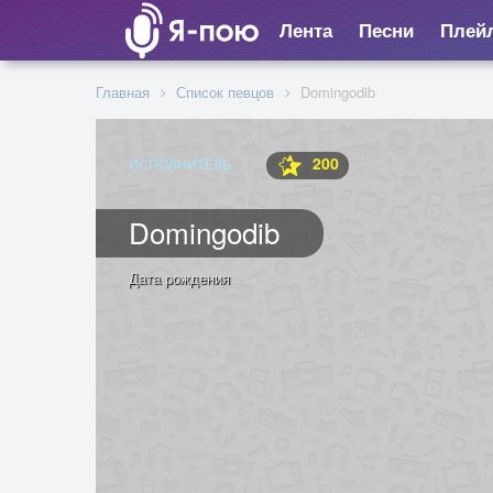
Лента
Песни
Плей
Главная
Список певцов
Domingodib
200
ИСПОЛНИТЕЛЬ
Domingodib
Дата рождения