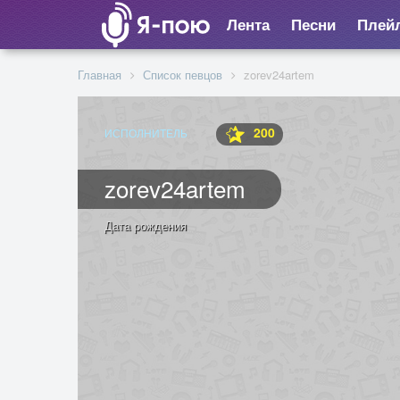
Лента
Песни
Плей
Главная
Список певцов
zorev24artem
200
ИСПОЛНИТЕЛЬ
zorev24artem
Дата рождения