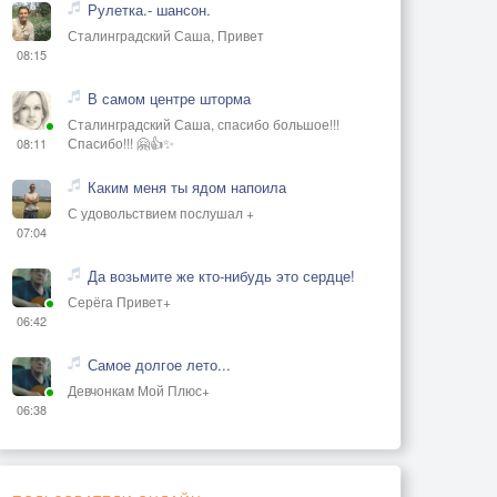
Рулетка.- шансон.
Сталинградский Саша, Привет
08:15
В самом центре шторма
Сталинградский Саша, спасибо большое!!!
Спасибо!!! 🤗👍✨
08:11
Каким меня ты ядом напоила
С удовольствием послушал +
07:04
Да возьмите же кто-нибудь это сердце!
Серёга Привет+
06:42
Самое долгое лето...
Девчонкам Мой Плюс+
06:38