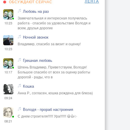
ЛЕНТА
ОБСУЖДАЮТ СЕЙЧАС
Любовь на раз
Замечательная и интересная получилась
работа - спасибо за удовольствие Володя и
10:23
всем, друзья дорогие
Ночной звонок
Владимир, спасибо за визит и оценку!
10:23
Грешная любовь
Шпень Владимир, Приветствуем, Володя!
Большое спасибо от всех за оценку работы
10:17
дорогой - рады, что в
Кошка
Анна Р., согласен, кошка рождена для блюза)
09:24
Володя - прораб настроения
С днем строителя!!!!!! Ура!!!!!!! 😃👍✨
08:21