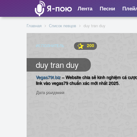
Лента
Песни
Плей
Главная
Список певцов
duy tran duy
200
ИСПОЛНИТЕЛЬ
duy tran duy
Vegas79t.biz
– Website chia sẻ kinh nghiệm cá cược 
link vào vegas79 chuẩn xác mới nhất 2025.
Дата рождения