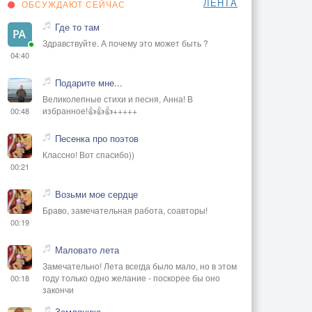
ЛЕНТА
ОБСУЖДАЮТ СЕЙЧАС
Где то там
Здравствуйте. А почему это может быть ?
04:40
Подарите мне...
Великолепные стихи и песня, Анна! В
избранное!👍👍👍+++++
00:48
Песенка про поэтов
Классно! Вот спасибо))
00:21
Возьми мое сердце
Браво, замечательная работа, соавторы!
00:19
Маловато лета
Замечательно! Лета всегда было мало, но в этом
году только одно желание - поскорее бы оно
00:18
закончи
Земляника