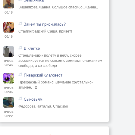
Вишнякова Жанна, большое спасибо, Жанна..
00:18
Зачем ты приснилась?
Сталинградский Саша, привет!
00:16
В клетке
Стремлению к полёту и небу, скорее
ассоциируется не совсем с земным пониманием
вчера
20:46
свободы, а со свободо
Январский благовест
Прекрасный романс! Звучание хрустально-
зимнее. +2
вчера
20:36
Сыновьям
Фёдорова Наталья, Спасибо
вчера
20:22