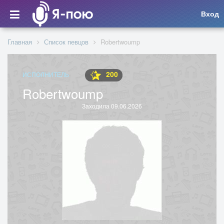
Вход
Главная
Список певцов
Robertwoump
200
ИСПОЛНИТЕЛЬ
Robertwoump
Заходила 09.06.2026