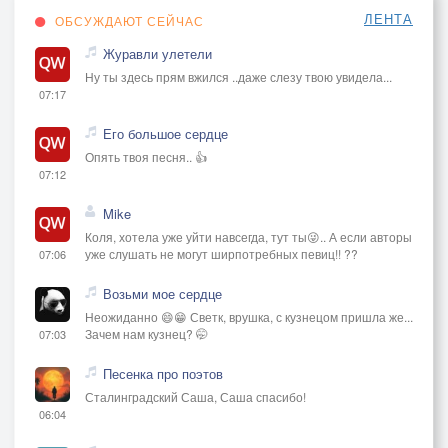
ЛЕНТА
ОБСУЖДАЮТ СЕЙЧАС
Журавли улетели
Ну ты здесь прям вжился ..даже слезу твою увидела...
07:17
Его большое сердце
Опять твоя песня.. 👍
07:12
Mike
Коля, хотела уже уйти навсегда, тут ты😜.. А если авторы
уже слушать не могут ширпотребных певиц!! ??
07:06
Возьми мое сердце
Неожиданно 😄😁 Светк, врушка, с кузнецом пришла же...
Зачем нам кузнец? 🤭
07:03
Песенка про поэтов
Сталинградский Саша, Саша спасибо!
06:04